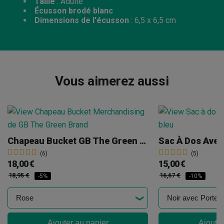
Taille
: Adulte
Écusson brodé blanc
Dimensions de l'écusson
: 6,5 x 6,5 cm
Vous aimerez aussi
Chapeau Bucket GB The Green Brand
Sac À Dos Avec
(6)
(5)
18,00 €
15,00 €
18,95 €
16,67 €
-5%
-10%
Ajouter au panier
Ajouter