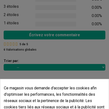
3 étoiles
0.00%
2 étoiles
0.00%
1 étoiles
0.00%
Écrivez votre commentaire
5
de
5
6 Valorisations globales
Trier par:
Commentaires sur
Casquette Trucker
GB MAC
Ce magasin vous demande d'accepter les cookies afin
d'optimiser les performances, les fonctionnalités des
Il n'y a pas d'avis dans votre langue, vérifiez-les tous en
réseaux sociaux et la pertinence de la publicité. Les
cliquant sur « avis dans d'autres langues ».
cookies tiers liés aux réseaux sociaux et à la publicité sont