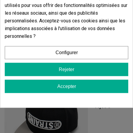
utilisés pour vous offrir des fonctionnalités optimisées sur
Afficher les commentaires dans d’autres langues
les réseaux sociaux, ainsi que des publicités
personnalisées. Acceptez-vous ces cookies ainsi que les
implications associées à l'utilisation de vos données
personnelles ?
Configurer
Produits de même catégorie
Casquette Trucker GB MAC
Rejeter
Accepter
Casquette Tru
(5)
11,00 €