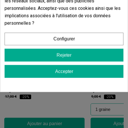
les réseaux sociaux, ainsi que des publicités
personnalisées. Acceptez-vous ces cookies ainsi que les
implications associées à l'utilisation de vos données
personnelles ?
Configurer
Rejeter
Accepter
Candy Tripack
Oreoz
(141)
(30)
13,60 €
7,20 €
17,00 €
9,00 €
-20%
-20%
Ajouter au panier
Ajouter