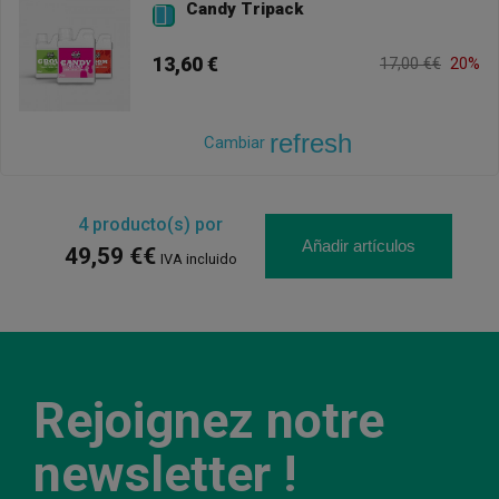
Candy Tripack

13,60 €
17,00 €€
20%
refresh
Cambiar
4
producto(s) por
Añadir artículos
49,59 €€
IVA incluido
Rejoignez notre
newsletter !