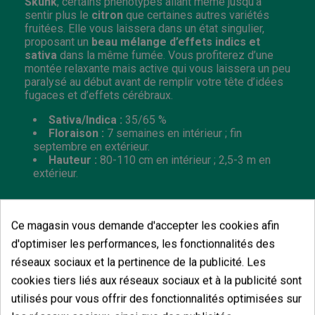
Skunk
, certains phénotypes allant même jusqu’à
sentir plus le
citron
que certaines autres variétés
fruitées. Elle vous laissera dans un état singulier,
proposant un
beau mélange d’effets indics et
sativa
dans la même fumée. Vous profiterez d’une
montée relaxante mais active qui vous laissera un peu
paralysé au début avant de remplir votre tête d’idées
fugaces et d’effets cérébraux.
Sativa/Indica :
35/65 %
Floraison :
7 semaines en intérieur ; fin
septembre en extérieur.
Hauteur :
80-110 cm en intérieur ; 2,5-3 m en
extérieur.
Ce magasin vous demande d'accepter les cookies afin
d'optimiser les performances, les fonctionnalités des
Vous aimerez aussi
réseaux sociaux et la pertinence de la publicité. Les
cookies tiers liés aux réseaux sociaux et à la publicité sont
utilisés pour vous offrir des fonctionnalités optimisées sur