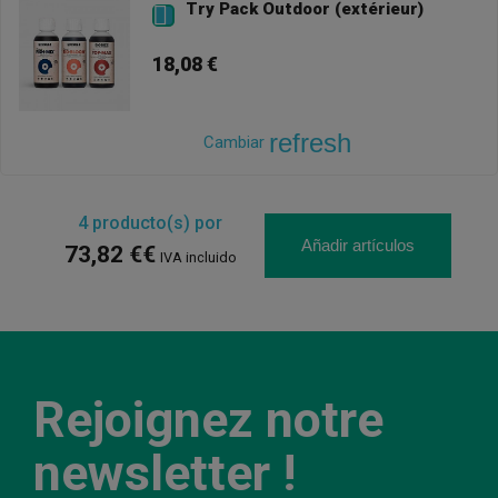
Try Pack Outdoor (extérieur)

18,08 €
refresh
Cambiar
4
producto(s) por
Añadir artículos
73,82 €€
IVA incluido
Rejoignez notre
newsletter !