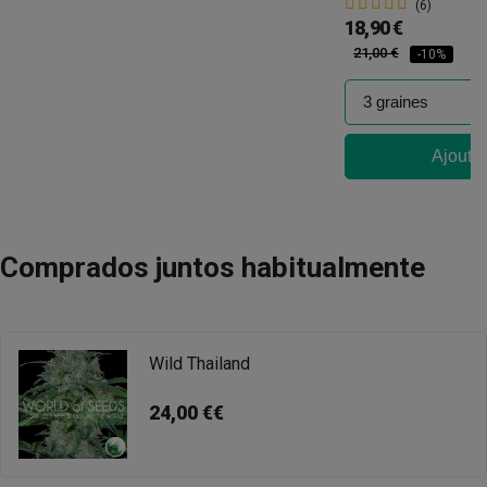
(6)
18,90 €
21,00 €
-10%
Ajouter
Comprados juntos habitualmente
Wild Thailand
24,00 €€