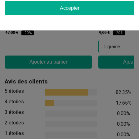
Accepter
Candy Tripack
Oreoz
(141)
(30)
13,60 €
7,20 €
17,00 €
9,00 €
-20%
-20%
Ajouter au panier
Ajouter
Avis des clients
5 étoiles
82.35%
4 étoiles
17.65%
3 étoiles
0.00%
2 étoiles
0.00%
1 étoiles
0.00%