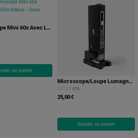
Microscope Mini 60x Avec LEDs Blancs
outer au panier
Microscope/Loupe Lumagny Professionnel X60 X80 Et X100
(11)
25,00 €
Ajouter au panier