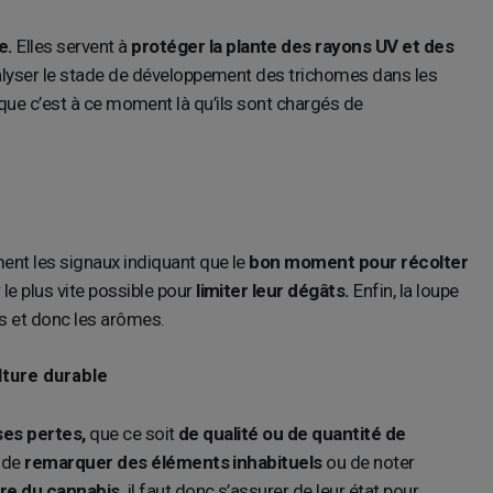
e.
Elles servent à
protéger la plante des rayons UV et des
analyser le stade de développement des trichomes dans les
e que c’est à ce moment là qu’ils sont chargés de
ent les signaux indiquant que le
bon
moment pour récolter
le plus vite possible pour
limiter leur dégâts.
Enfin, la loupe
s et donc les arômes.
lture durable
ses pertes,
que ce soit
de qualité ou de quantité de
 de
remarquer des éléments inhabituels
ou de noter
re du cannabis,
il faut donc s’assurer de leur état pour