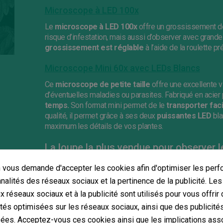
Microscope à LED 100x
Le
microscope à LED 100x
offre un grossissement de 
risque d’infestation, mais aussi d’observer avec grande 
grossissement est réglable
à l’aide de la roulette pr
Microscope Mini 60x avec LEDs Blancs
Ce
microscope de petite taille
offre une excellente vi
d’éventuelles maladies ou parasites. Fabriqué en acier po
temps.
Son format mini permet de le
transporter fac
qualité, il permet grâce à ses deux
puissantes LED
bla
maximum les détails de vos plantes.
La loupe la plus vendue pour observer 
Lumagny Microscope/loupe professionnel 6
vous demande d'accepter les cookies afin d'optimiser les perf
nnalités des réseaux sociaux et la pertinence de la publicité. Le
Le
microscope/loupe Lumagny professionnel x60 
zoom
pour observer les plantes avec la précision la pl
ux réseaux sociaux et à la publicité sont utilisés pour vous offrir
parasites ou la présence de champignons. Il est fabriq
ités optimisées sur les réseaux sociaux, ainsi que des publicité
grossissement x60, x80 et x100,
faciles à régler.
ées. Acceptez-vous ces cookies ainsi que les implications ass