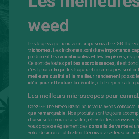
Les meilleure
weed
Les loupes que nous vous proposons chez GB The Gre
trichomes.
Les trichomes sont d’une
importance cap
produisent les
cannabinoïdes et les terpènes,
respo
Ce sont de toutes
petites excroissances,
il est donc 
c’est pour cela que les loupes et microscopes sont
in
meilleure qualité et le meilleur rendement
possible.
idéal pour effectuer la récolte,
et de repérer à temps
Les meilleurs microscopes pour canna
Chez GB The Green Brand, nous vous avons concocté 
que remarquable.
Nos produits sont toujours accom
choisir selon vos nécessités, et éviter les mauvaises su
vous propose également des
conseils de vente
et un
votre décision et utilisation. Découvrez ci-dessous un