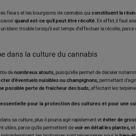
les fleurs et les bourgeons de cannabis qui
constituent la résin
 savoir
quand est-ce qu'il peut être récolté.
En effet, il faut 
 un blanc trouble lorsqu’il est temps d’effectuer la récolte, parc
pe dans la culture du cannabis
ente de
nombreux atouts,
puisqu’elle permet de déceler notamm
cter d’éventuels nuisibles ou champignons,
permettant d’agir 
ne possible perte de fraîcheur des buds,
affectant les terpène
essentielle pour la protection des cultures et pour une cu
dans sa culture, plus il pourra agir rapidement et
éviter de gros
 utiles, parce qu’ils permettent de
voir en détail les plantes,
et
ué précédemment, les trichomes sont nécessaires pour le
bien-êt