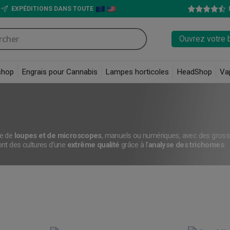
EXPÉDITIONS DANS TOUTE
Ouvrez votre 
shop
Engrais pour Cannabis
Lampes horticoles
HeadShop
Va
me de
loupes et de microscopes
, manuels ou numériques, avec des grossi
ront des cultures d’une
extrême qualité
grâce à l’
analyse des trichomes
.