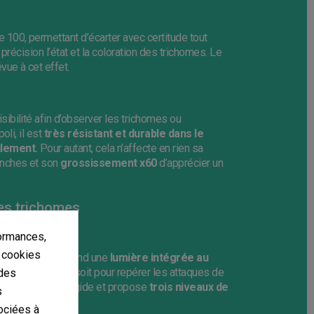
100, permettant d’écarter avec certitude tout
précision l’état et la coloration des trichomes. Le
évue à cet effet.
sibilité afin d’observer les trichomes ou
li, il est
très résistant et durable dans le
ilement.
Pour autant, cela n’affecte en rien sa
nches et son
grossissement x60
d’apprécier un
les trichomes
0x 80x 100x
ormances,
s cookies
x80 x100
comprend une
lumière intégrée au
us totale, que ce soit pour repérer les attaques de
 des
ué en plastique rigide et propose
trois niveaux de
s
ociées à