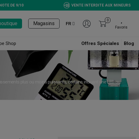
NOTE DE 9/10
VENTE INTERDITE AUX MINEURS
0
boutique
Magasins
FR
Favoris
pe Shop
Offres Spéciales
Blog
ssements plus ou moins puissants, certains incluant une LED ou