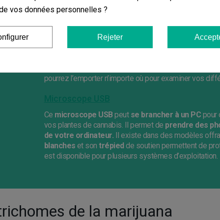
on de vos données personnelles ?
Les microscopes les plus vendus
Microscope de poche x60-x100 à LED
nfigurer
Rejeter
Accept
Le
microscope de poche x60-x100 à LED
est un acc
été incorporée.
Il permet d’évaluer au quotidien l’éta
mieux la date optimale de la récolte. Grâce à son
format
pourrez l’emporter n’importe où pour examiner vos diffé
Microscope USB
Ce
microscope USB
peut
se brancher à un PC
pour 
vos plantes de cannabis. Il permet de
prendre des pho
de votre ordinateur.
Il existe dans des modèles offr
blanches
et son
trépied
de soutien permettent de prof
est disponible pour plusieurs systèmes d’exploitation.
trichomes de la marijuana