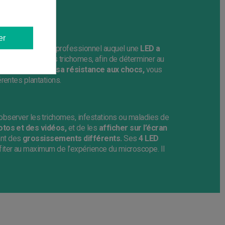
er
essoire précis et professionnel auquel une
LED a
t de maturation des trichomes, afin de déterminer au
 de poche et à sa résistance aux chocs,
vous
rentes plantations.
observer les trichomes, infestations ou maladies de
tos et des vidéos,
et de les
afficher sur l’écran
ant des
grossissements différents.
Ses
4 LED
iter au maximum de l’expérience du microscope. Il