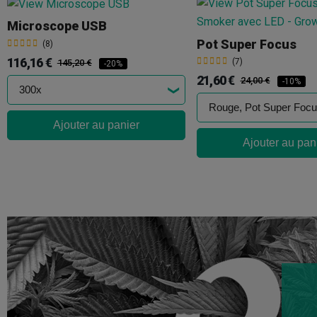
Microscope USB
Pot Super Focus
(8)
116,16 €
(7)
145,20 €
-20%
21,60 €
24,00 €
-10%
Ajouter au panier
Ajouter au pan