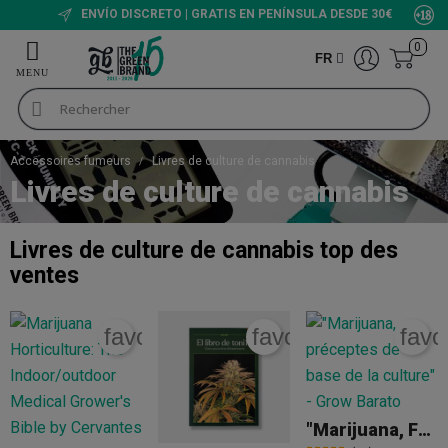
ENVÍO DISCRETO | GRATIS EN PENÍNSULA DESDE 30€
0
FR
Accessoires fumeurs
Livres de culture de cannabis
Livres de culture de cannabis
Livres de culture de cannabis
top des
ventes
favorite_border
favorite_border
favo
"Marijuana, Fondamentaux De Culture " - Jorge Cervantes