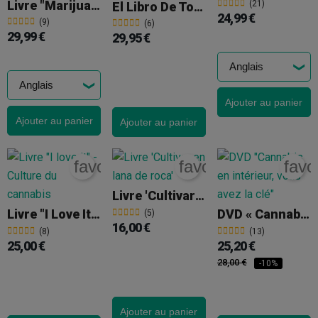
Livre "Marijuana Horticulture: The Indoor/outdoor Medical Grower's Bible" By Cervantes
(21)
El Libro De Toni13
24,99 €
(9)
(6)
29,99 €
29,95 €
Ajouter au panier
Ajouter au panier
Ajouter au panier
favorite_border
favorite_border
favo
Livre 'Cultivar En Lana De Roca' (La Culture Sur Laine De Roche)
Livre "I Love It" - Culture Du Cannabis
DVD « Cannabis En Intérieur, Vous Avez La Clé »
(5)
16,00 €
(8)
(13)
25,00 €
25,20 €
28,00 €
-10%
Ajouter au panier