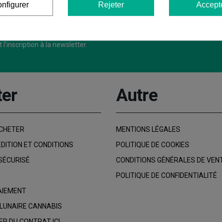
motions, des conseils et bien plus encore.
nfigurer
Rejeter
Accept
l’inscription à la newsletter.
ter
Autre
CHETER
MENTIONS LÉGALES
ÉDITION ET CONDITIONS
POLITIQUE DE COOKIES
SÉCURISÉ
CONDITIONS GÉNÉRALES DE VEN
POLITIQUE DE CONFIDENTIALITÉ
AIEMENT
 LUNAIRE CANNABIS
R DU CONTRAT ICI