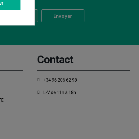
er
Contact
+34 96 206 62 98
L-V de 11h à 18h
TE