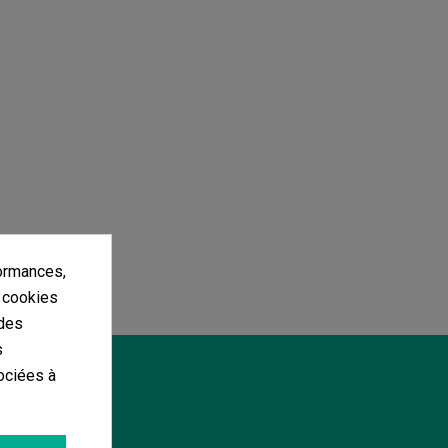
ormances,
s cookies
 des
s
ociées à