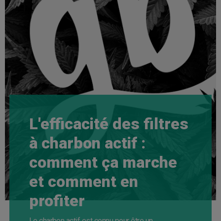
L'efficacité des filtres
à charbon actif :
comment ça marche
et comment en
profiter
Le charbon actif est connu pour être un