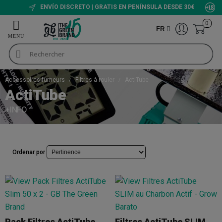
ENVÍO DISCRETO | GRATIS EN PENÍNSULA DESDE 30€
0
FR
Accessoires fumeurs
Filtres à rouler
ActiTube
ActiTube
+INFO
Ordenar por
Pack Filtres ActiTube Slim 50 X 2
Filtres ActiTube SLIM