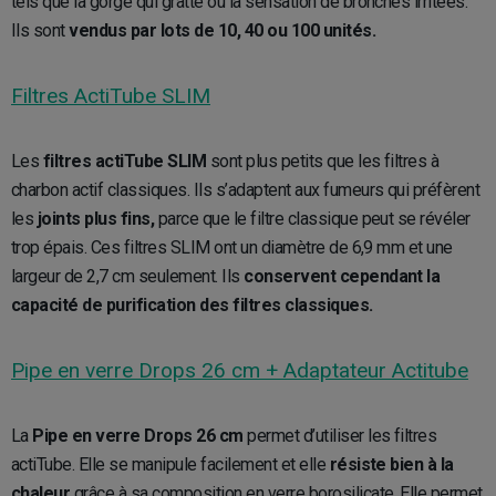
tels que la gorge qui gratte ou la sensation de bronches irritées.
Ils sont
vendus par lots de 10, 40 ou 100 unités.
Filtres ActiTube SLIM
Les
filtres actiTube SLIM
sont plus petits que les filtres à
charbon actif classiques. Ils s’adaptent aux fumeurs qui préfèrent
les
joints plus fins,
parce que le filtre classique peut se révéler
trop épais. Ces filtres SLIM ont un diamètre de 6,9 mm et une
largeur de 2,7 cm seulement. Ils
conservent cependant la
capacité de purification des filtres classiques.
Pipe en verre Drops 26 cm + Adaptateur Actitube
La
Pipe en verre Drops 26 cm
permet d’utiliser les filtres
actiTube. Elle se manipule facilement et elle
résiste bien à la
chaleur
grâce à sa composition en verre borosilicate. Elle permet