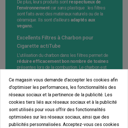
De plus, leurs produits sont
respectueux de
l’environnement
car sans plastique : les filtres
sont faits avec des matériaux naturels ou de la
céramique. Ils sont d’ailleurs
adaptés aux
vegans.
Excellents Filtres à Charbon pour
Cigarette actiTube
L’utilisation du charbon dans les filtres permet de
réduire efficacement bon nombre de toxines
présentes lors de la combustion. Le charbon est
effectivement connu pour ses
propriétés
filtrantes
grâce à sa texture poreuse qui rappelle
Ce magasin vous demande d'accepter les cookies afin
les éponges. Les filtres actiTube présentent donc
d'optimiser les performances, les fonctionnalités des
le réel avantage d’utiliser un composant naturel, et
réseaux sociaux et la pertinence de la publicité. Les
sont d’une
excellente qualité.
cookies tiers liés aux réseaux sociaux et à la publicité
sont utilisés pour vous offrir des fonctionnalités
optimisées sur les réseaux sociaux, ainsi que des
publicités personnalisées. Acceptez-vous ces cookies