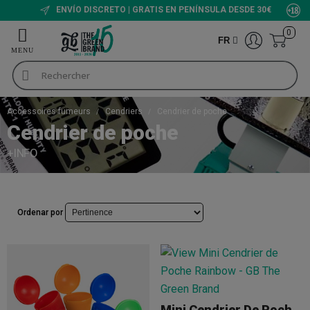
ENVÍO DISCRETO | GRATIS EN PENÍNSULA DESDE 30€
0
FR
Accessoires fumeurs
Cendriers
Cendrier de poche
Cendrier de poche
+INFO
Ordenar por
Mini Cendrier De Poche Rainbow