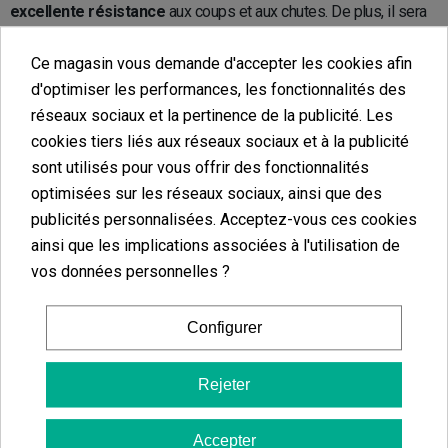
excellente résistance
aux coups et aux chutes. De plus, il sera
facile à nettoyer,
et
durable dans le temps,
vous pourrez donc
en profiter pendant des années sans altération de sa qualité. On
Ce magasin vous demande d'accepter les cookies afin
ajoutera à cela qu’il s’agit généralement de cendriers portables
d'optimiser les performances, les fonctionnalités des
parfaitement hermétiques.
réseaux sociaux et la pertinence de la publicité. Les
cookies tiers liés aux réseaux sociaux et à la publicité
Mini cendrier de poche Rainbow
sont utilisés pour vous offrir des fonctionnalités
optimisées sur les réseaux sociaux, ainsi que des
Ce mini cendrier de poche ajoutera de la couleur à votre quotidien.
publicités personnalisées. Acceptez-vous ces cookies
Il est
facile à transporter
grâce à son
format mini
et est
ainsi que les implications associées à l'utilisation de
résistant parce qu’en métal. Il dispose d’une
fermeture
vos données personnelles ?
hermétique
ainsi que d’un
support
pour poser les cigarettes.
Configurer
Cendrier de poche pour voiture
Rejeter
Si vous êtes fumeur, avoir un cendrier portable
de voiture
peut
se révéler être une
excellente idée.
En effet, vous assurerez la
Accepter