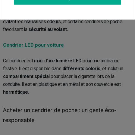
propreté
du véhicule en n’y faisant pas tomber vos cendres. De
plus, vous maintiendrez un
environnement sain et agréable
en
évitant les mauvaises odeurs, et certains cendriers de poche
favorisent la
sécurité au volant.
Cendrier LED pour voiture
Ce cendrier est muni d’une
lumière LED
pour une ambiance
festive. Il est disponible dans
différents coloris,
et inclut un
compartiment spécial
pour placer la cigarette lors de la
conduite. Il est en plastique et en métal et son couvercle est
hermétique.
Acheter un cendrier de poche : un geste éco-
responsable