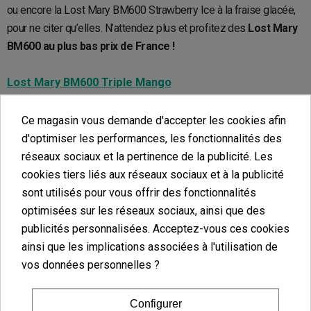
ou encore la Lost Mary BM600 Strawberry Ice à la fraise glacée,
pour ne citer qu’elles. N’attendez plus et profitez des
Lost Mary
BM600 au plus bas prix de France !
Lost Mary BM600 Triple Mango
La
Lost Mary BM600 Triple Mango
offre une
expérience
Ce magasin vous demande d'accepter les cookies afin
tropicale authentique.
En effet, cela se fait sentir en bouche par
d'optimiser les performances, les fonctionnalités des
une explosion de saveurs exquises de mangues tropicales
réseaux sociaux et la pertinence de la publicité. Les
sucrées. Vous profiterez d’un voyage sans retour vers un paradis
cookies tiers liés aux réseaux sociaux et à la publicité
exotique.
sont utilisés pour vous offrir des fonctionnalités
optimisées sur les réseaux sociaux, ainsi que des
Lost Mary BM600 Cotton Candy Ice
publicités personnalisées. Acceptez-vous ces cookies
ainsi que les implications associées à l'utilisation de
Vous êtes plutôt un bec sucré ? Nostalgique des saveurs de
vos données personnelles ?
votre enfance ? Essayez la
Lost Mary BM600 Cotton Candy Ice
!
Cette vape combine la douceur sucrée de la barbe à papa avec
Configurer