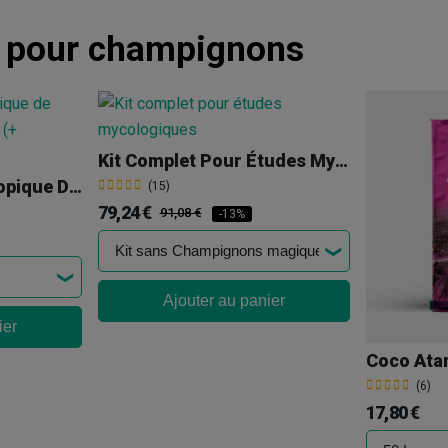
t pour champignons
Kit Complet Pour Études Mycologiques
Kit D'étude Microscopique De Spores De Champignons (+ Tupperware)
(15)
79,24 €
91,08 €
-13%
Ajouter au panier
ier
Coco Atam
(6)
17,80 €