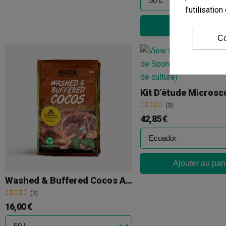
l'utilisati
Ajouter au pan
Co
(3)
42,85 €
Ajouter au pan
Washed & Buffered Cocos Atami
(3)
16,00 €