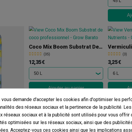
Aj
Coco Mix Boom Substrat De Coco Professionnel
Vermicul
(35)
(3)
12,35 €
3,25 €
Ajouter au panier
Aj
vous demande d'accepter les cookies afin d'optimiser les perf
 Crop
nnalités des réseaux sociaux et la pertinence de la publicité. Le
ux réseaux sociaux et à la publicité sont utilisés pour vous offrir
ités optimisées sur les réseaux sociaux, ainsi que des publicité
ées. Acceptez-vous ces cookies ainsi que les implications ass