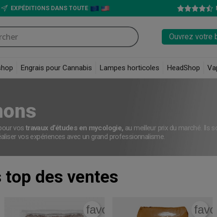
EXPÉDITIONS DANS TOUTE
Ouvrez votre 
shop
Engrais pour Cannabis
Lampes horticoles
HeadShop
Va
nons
pour vos
travaux d’études en mycologie,
au meilleur prix du marché. Ils 
éaliser vos expériences avec un grand professionnalisme.
s
top des ventes
rite_border
favorite_border
favo