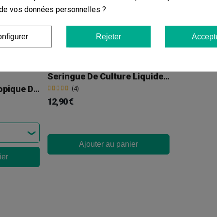
on de vos données personnelles ?
ier
nfigurer
Rejeter
Accept
Seringue De Culture Liquide Jedi Mind Fuck
Kit D'étude Microscopique De Spores De Champignons (+ Sac De Culture)
(4)
12,90 €
Ajouter au panier
ier