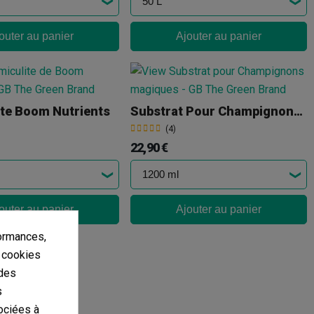
outer au panier
Ajouter au panier
ite Boom Nutrients
Substrat Pour Champignons Magiques
(4)
22,90 €
outer au panier
Ajouter au panier
ormances,
s cookies
 des
s
ociées à