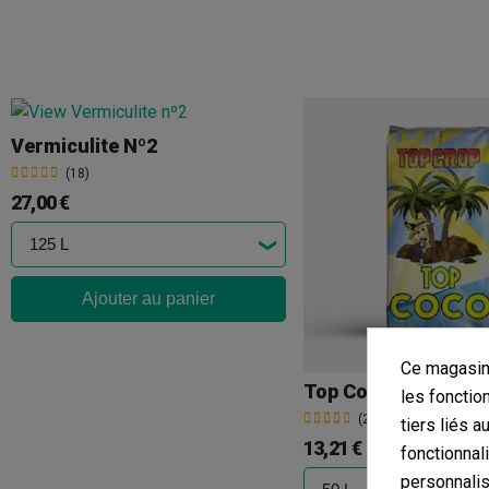
Vermiculite Nº2
(18)
27,00 €
Ajouter au panier
Ce magasin 
Top Coco 50 L - Top
les fonctio
(23)
tiers liés a
13,21 €
fonctionnal
personnalis