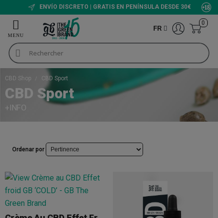
ENVÍO DISCRETO | GRATIS EN PENÍNSULA DESDE 30€
0
FR
CBD Shop
CBD Sport
CBD Sport
+INFO
Ordenar por
Crème Au CBD Effet Froid GB ‘COLD’