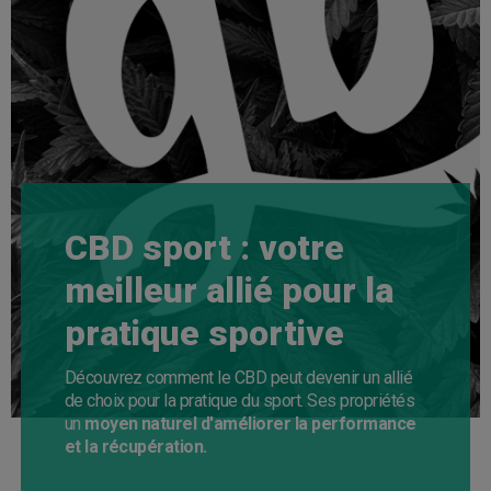
CBD sport : votre
meilleur allié pour la
pratique sportive
Découvrez comment le CBD peut devenir un allié
de choix pour la pratique du sport. Ses propriétés
un
moyen naturel d'améliorer la performance
et la récupération.