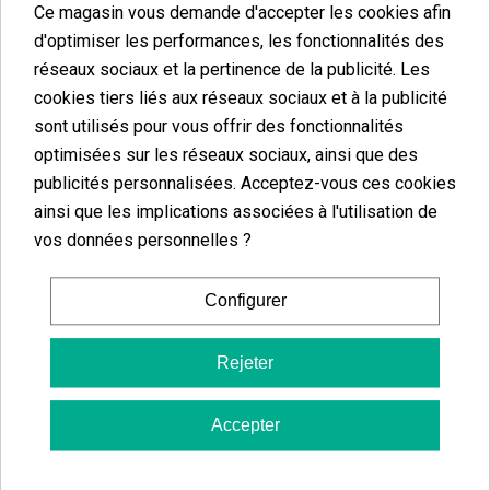
Huile CBD 40% Coco MCT GB Sport
Ce magasin vous demande d'accepter les cookies afin
d'optimiser les performances, les fonctionnalités des
L'huile de Coco MCT GB Sport se présente comme un allié
réseaux sociaux et la pertinence de la publicité. Les
essentiel pour les sportifs, combinant
CBD, CBG, L-Carnitine
et
cookies tiers liés aux réseaux sociaux et à la publicité
L-Arginine
pour améliorer la performance et accélérer la
sont utilisés pour vous offrir des fonctionnalités
récupération après l'exercice physique. Ces composants
optimisées sur les réseaux sociaux, ainsi que des
travaillent en synergie pour réduire le temps de récupération,
publicités personnalisées. Acceptez-vous ces cookies
soulager les articulations et les muscles,
améliorant ainsi la
ainsi que les implications associées à l'utilisation de
résistance à l’effort musculaire. Extraite de plantes de cannabis
vos données personnelles ?
bio sans THC, cette huile topique constitue une solution naturelle
et efficace pour optimiser la
préparation
et la
récupération
Configurer
physique
chez les sportifs.
Rejeter
CBD pour les sportifs : obtenez l'effet désiré
Accepter
Les
crèmes au CBD
pour les sportifs sont devenues un outil
essentiel dans le kit de récupération et de préparation physique