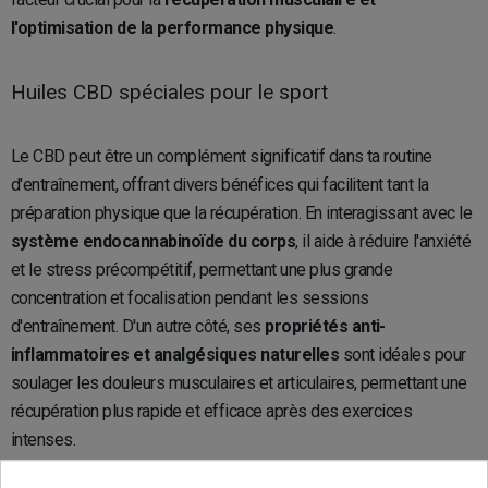
l'optimisation de la performance physique
.
Huiles CBD spéciales pour le sport
Le CBD peut être un complément significatif dans ta routine
d'entraînement, offrant divers bénéfices qui facilitent tant la
préparation physique que la récupération. En interagissant avec le
système endocannabinoïde du corps
, il aide à réduire l'anxiété
et le stress précompétitif, permettant une plus grande
concentration et focalisation pendant les sessions
d'entraînement. D'un autre côté, ses
propriétés anti-
inflammatoires et analgésiques naturelles
sont idéales pour
soulager les douleurs musculaires et articulaires, permettant une
récupération plus rapide et efficace après des exercices
intenses.