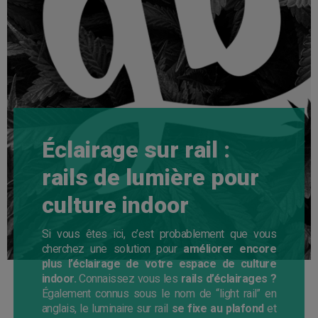
Éclairage sur rail :
rails de lumière pour
culture indoor
Si vous êtes ici, c’est probablement que vous
cherchez une solution pour
améliorer encore
plus l’éclairage de votre espace de culture
indoor.
Connaissez vous les
rails d’éclairages ?
Également connus sous le nom de “light rail” en
anglais, le luminaire sur rail
se fixe au plafond
et