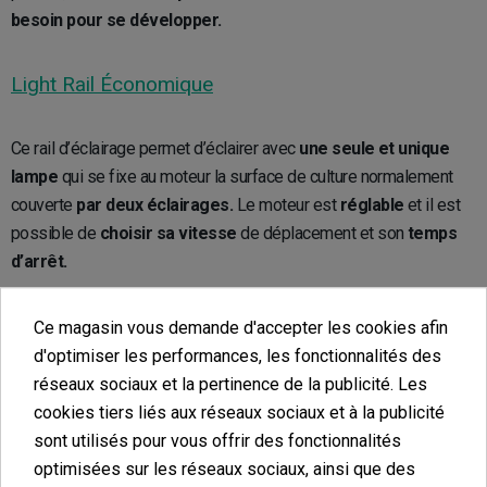
besoin pour se développer.
Light Rail Économique
Ce rail d’éclairage permet d’éclairer avec
une seule et unique
lampe
qui se fixe au moteur la surface de culture normalement
couverte
par deux éclairages.
Le moteur est
réglable
et il est
possible de
choisir sa vitesse
de déplacement et son
temps
d’arrêt.
Light Rail 4.0 Intelli Drive
Ce magasin vous demande d'accepter les cookies afin
d'optimiser les performances, les fonctionnalités des
réseaux sociaux et la pertinence de la publicité. Les
Le
Light Rail 4.0 Intelli Drive
inclut un
moteur
capable de
cookies tiers liés aux réseaux sociaux et à la publicité
supporter
jusqu’à 22 kg,
dont on peut
choisir la vitesse
de
sont utilisés pour vous offrir des fonctionnalités
déplacement et le
temps d’arrêt.
Avec ses
1,8 m de long
et en
optimisées sur les réseaux sociaux, ainsi que des
y ajoutant des
spots de 600 W,
on peut couvrir une superficie de