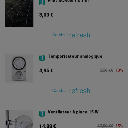
Filet SCRoG 1 x 1 m

3,00 €
refresh
Cambiar
Temporisateur analogique

4,95 €
5,50 €€
10%
refresh
Cambiar
Ventilateur à pince 15 W

14,88 €
17,50 €€
15%