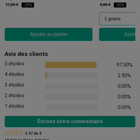
17,00 €
9,00 €
-20%
-20%
Ajouter au panier
Ajouter
Avis des clients
5 étoiles
97.50%
4 étoiles
2.50%
3 étoiles
0.00%
2 étoiles
0.00%
1 étoiles
0.00%
Écrivez votre commentaire
4.97
de
5