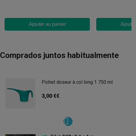
Ajouter au panier
Ajouter
Comprados juntos habitualmente
Pichet doseur à col long 1 750 ml
3,00 €€