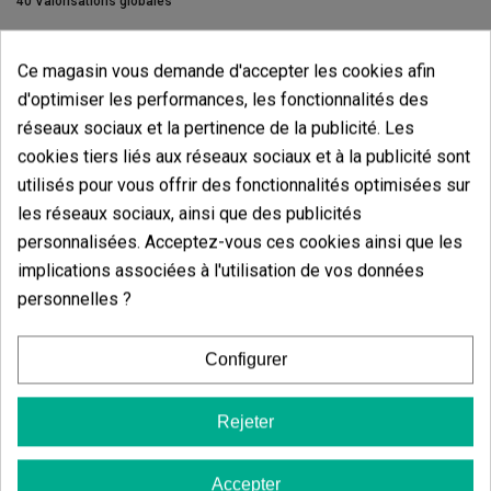
40 Valorisations globales
Trier par:
Ce magasin vous demande d'accepter les cookies afin
d'optimiser les performances, les fonctionnalités des
réseaux sociaux et la pertinence de la publicité. Les
Commentaires sur
Pichet doseur à col
cookies tiers liés aux réseaux sociaux et à la publicité sont
long 1 750 ml
utilisés pour vous offrir des fonctionnalités optimisées sur
les réseaux sociaux, ainsi que des publicités
Il n'y a pas d'avis dans votre langue, vérifiez-les tous en
personnalisées. Acceptez-vous ces cookies ainsi que les
cliquant sur « avis dans d'autres langues ».
implications associées à l'utilisation de vos données
personnelles ?
Afficher les commentaires dans d’autres langues
Configurer
Rejeter
Produits de même catégorie Pichet
Accepter