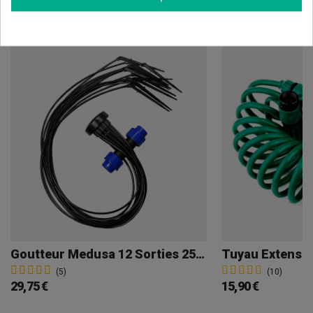
doseur à col long 1 750 ml
Goutteur Medusa 12 Sorties 25 Mm
Tuyau Extensibl
(5)
(10)
29,75 €
15,90 €