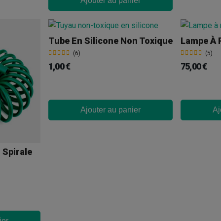
Ajouter au panier
Tube En Silicone Non Toxique
Lampe À R
(6)
(5)
1,00 €
75,00 €
Ajouter au panier
Aj
 Spirale
ier