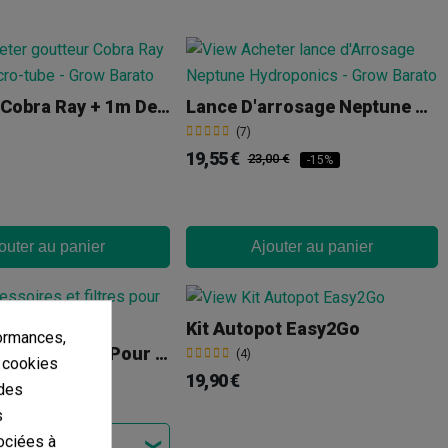
Goutteur Cobra Ray + 1m De Micro-Tube
Lance D'arrosage Neptune Hydroponics
(7)
19,55 €
23,00 €
-15%
outer au panier
Ajouter au panier
Kit Autopot Easy2Go
ormances,
Accessoires Et Filtres Pour Osmoseurs
(4)
s cookies
19,90 €
 des
s
ociées à