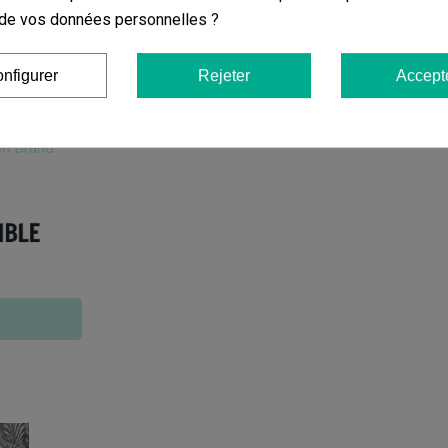
on de vos données personnelles ?
ier
Ajouter au panier
Aj
nfigurer
Rejeter
Accept