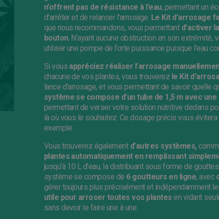
n’offrent pas de résistance à l’eau
, permettant un éc
d’arrêter et de relancer l'arrosage.
Le Kit d’arrosage 
que nous recommandons, vous permettant
d’activer 
bouton
. N’ayant aucune obstruction en son extrémité,
utiliser une pompe de forte puissance puisque l’eau co
Si vous
appréciez réaliser l’arrosage manuellemen
chacune de vos plantes, vous trouverez
le Kit d’arro
lance d'arrosage, et vous permettant de savoir quelle q
système se compose d’un tube de 1,5 m avec une b
permettant de verser votre solution nutritive dedans p
là où vous le souhaitez. Ce dosage précis vous évitera 
exemple.
Vous trouverez également
d’autres systèmes,
comme
plantes automatiquement en remplissant simpleme
jusqu’à 10 L d’eau, la distribuant sous forme de gouttes e
système se compose de
6 goutteurs en ligne
, avec
gérer toujours plus précisément et indépendamment les 
utile pour arroser toutes vos plantes
en vidant seul
sans devoir le faire une à une.