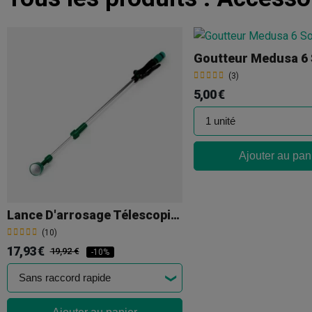
Goutteur Medusa 6 
(3)
5,00 €
Ajouter au pan
Lance D'arrosage Télescopique
(10)
17,93 €
19,92 €
-10%