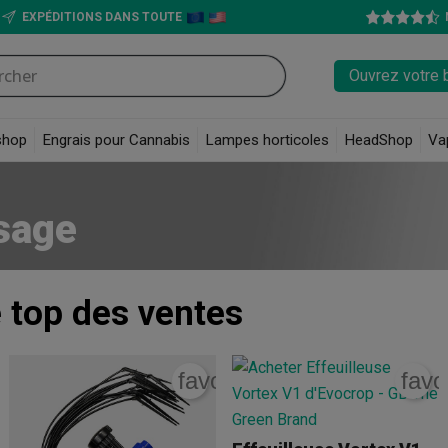
EXPÉDITIONS DANS TOUTE
Ouvrez votre 
shop
Engrais pour Cannabis
Lampes horticoles
HeadShop
Va
osage
e
top des ventes
rite_border
favorite_border
favo