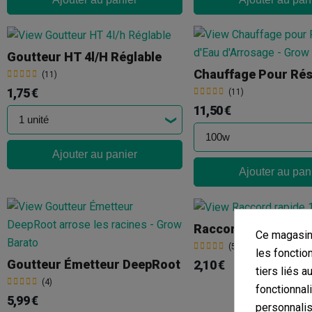
Goutteur HT 4l/h Réglable
(11)
1,75 €
(11)
11,50 €
Ajouter au panier
Ajouter au pan
Raccord Rapide 1/2
Ce magasin 
(5)
les fonctio
Goutteur Émetteur DeepRoot
2,10 €
tiers liés a
(4)
fonctionnal
5,99 €
personnalis