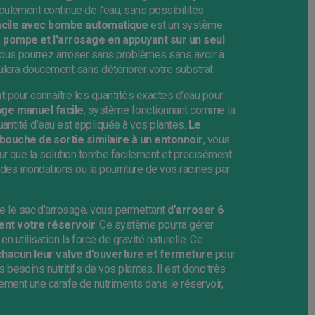
oulement continue de l’eau, sans possibilités
facile avec bombe automatique
est un système
la pompe et l'arrosage en appuyant sur un seul
 vous pourrez arroser sans problèmes sans avoir à
ulera doucement sans détériorer votre substrat.
t
pour connaître les quantités exactes d’eau pour
sage manuel facile
, système fonctionnant comme la
uantité d’eau est appliquée à vos plantes.
Le
ouche de sortie similaire à un entonnoir
, vous
our que la solution tombe facilement et précisément
des inondations ou la pourriture de vos racines par
 le sac d'arrosage, vous permettant
d’arroser 6
nt votre réservoir
. Ce système pourra gérer
n utilisation la force de gravité naturelle. Ce
chacun leur valve d’ouverture et fermeture
pour
besoins nutritifs de vos plantes. Il est donc très
ement une carafe de nutriments dans le réservoir,