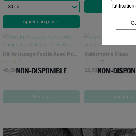
l'utilisati
Ajouter au pan
Ajouter au panier
Co
Kit Arrosage Facile Avec Pompe Automatique
Débitmètre D’eau
(3)
(7)
46,50 €
22,50 €
25,00 €
-10%
Voir plus
Voir plus