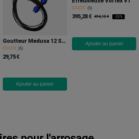
Effeuilleuse Vortex V1
(5)
395,28 €
494,10 €
-20%
Goutteur Medusa 12 Sorties 25 Mm
Ajouter au panier
(5)
29,75 €
Ajouter au panier
res pour l'arrosage