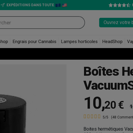
EXPÉDITIONS DANS TOUTE
Ouvrez votre 
shop
Engrais pour Cannabis
Lampes horticoles
HeadShop
Va
Boîtes H
VacuumS
10
,
20 €
1
5/5
(48 Comment
Boites hermétiques Vac