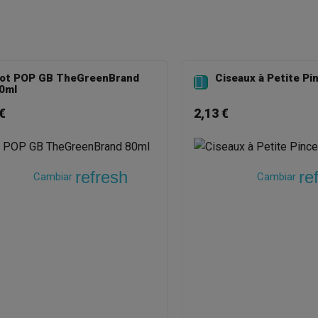
ot POP GB TheGreenBrand
Ciseaux à Petite Pi

0ml
€
2,13 €
refresh
re
Cambiar
Cambiar