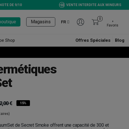
NOTE DE 9/10
VENTE INTERDITE AUX MINEURS
0
boutique
Magasins
FR
Favoris
pe Shop
Offres Spéciales
Blog
ermétiques
et
2,00 €
15%
aires)
uumSet de Secret Smoke offrent une capacité de 300 et