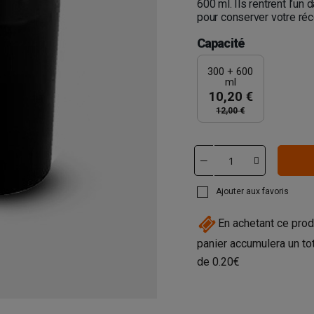
600 ml. Ils rentrent l’u
pour conserver votre réc
Capacité
300 + 600
ml
10,20 €
12,00 €
Ajouter aux favoris
En achetant ce prod
panier accumulera un to
de
0.20€