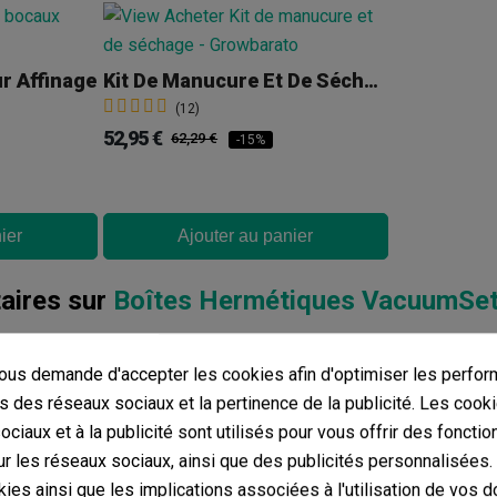
r Affinage
Kit De Manucure Et De Séchage
(12)
52,95 €
62,29 €
-15%
ier
Ajouter au panier
ires sur
Boîtes Hermétiques VacuumSe
avis dans votre langue, vérifiez-les tous en cliquant sur « avis dan
us demande d'accepter les cookies afin d'optimiser les perfor
s des réseaux sociaux et la pertinence de la publicité. Les cooki
mentaires dans d’autres langues
ciaux et à la publicité sont utilisés pour vous offrir des fonctio
r les réseaux sociaux, ainsi que des publicités personnalisées
ies ainsi que les implications associées à l'utilisation de vos 