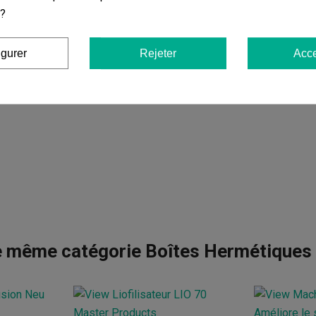
 ?
igurer
Rejeter
Acce
e même catégorie Boîtes Hermétique