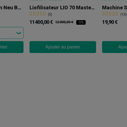
Sachets D’infusion Neu Bag Terps
Liofilisateur LIO 70 Master Products
Machine S
(5)
(15)
11 400,00 €
19,90 €
12 000,00 €
-5%
nier
Ajouter au panier
Ajou