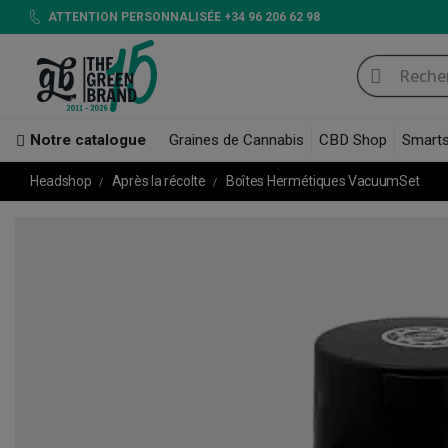
ATTENTION PERSONNALISÉE +34 96 206 62 98
Notre catalogue
Graines de Cannabis
CBD Shop
Smart
Headshop
Après la récolte
Boîtes Hermétiques VacuumSet