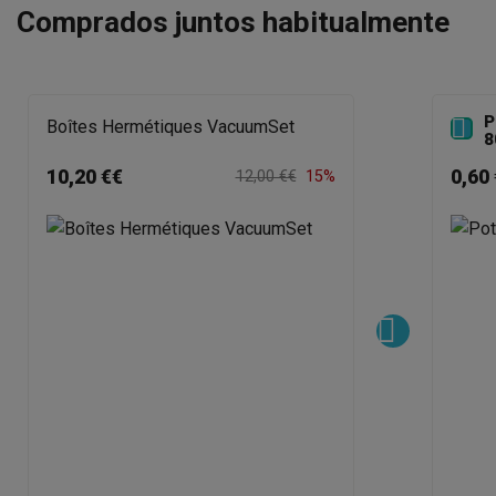
Comprados juntos habitualmente
P

Boîtes Hermétiques VacuumSet
8
10,20 €€
0,60 
12,00 €€
15%