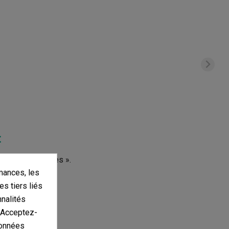
t
s d'autres langues ».
mances, les
es tiers liés
nnalités
. Acceptez-
données