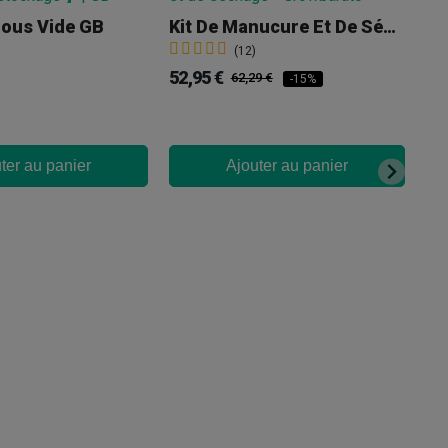
ous Vide GB
Kit De Manucure Et De Séchage
(12)
52,95 €
62,29 €
-15%
ter au panier
Ajouter au panier
0,