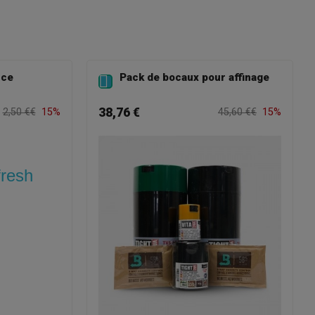
nce
Pack de bocaux pour affinage

38,76 €
2,50 €€
15%
45,60 €€
15%
fresh