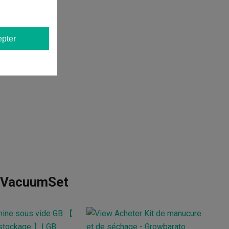
pter
s VacuumSet