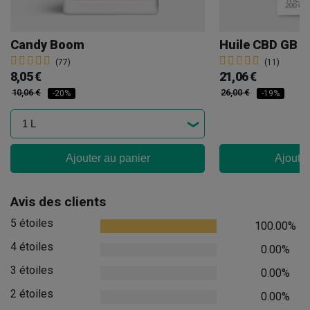
Candy Boom
Huile CBD GB 1
(77)
(11)
8,05 €
21,06 €
10,06 €
26,00 €
-20%
-19%
Ajouter au panier
Ajouter
Avis des clients
5 étoiles
100.00%
4 étoiles
0.00%
3 étoiles
0.00%
2 étoiles
0.00%