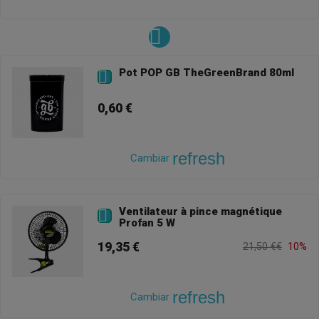
Pot POP GB TheGreenBrand 80ml

0,60 €
refresh
Cambiar
Ventilateur à pince magnétique

Profan 5 W
19,35 €
21,50 €€
10%
refresh
Cambiar