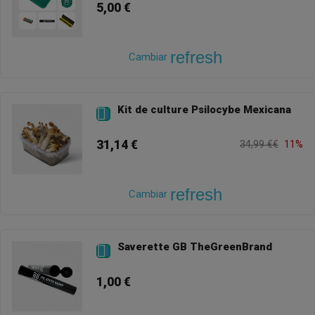
5,00 €
refresh
Cambiar
Kit de culture Psilocybe Mexicana

31,14 €
34,99 €€
11%
refresh
Cambiar
Saverette GB TheGreenBrand

1,00 €