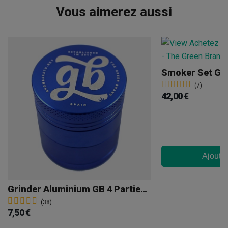
Vous aimerez aussi
Smoker Set GB
(7)
42,00 €
Ajouter
Grinder Aluminium GB 4 Parties 40 Mm
(38)
7,50 €