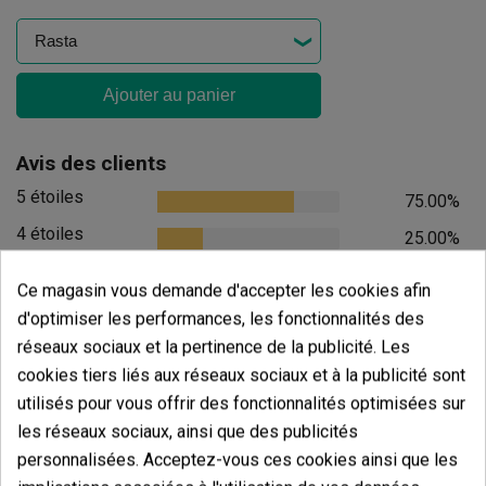
Ajouter au panier
Avis des clients
5 étoiles
75.00%
4 étoiles
25.00%
3 étoiles
0.00%
Ce magasin vous demande d'accepter les cookies afin
2 étoiles
0.00%
d'optimiser les performances, les fonctionnalités des
1 étoiles
réseaux sociaux et la pertinence de la publicité. Les
0.00%
cookies tiers liés aux réseaux sociaux et à la publicité sont
Écrivez votre commentaire
utilisés pour vous offrir des fonctionnalités optimisées sur
les réseaux sociaux, ainsi que des publicités
4.75
de
5
personnalisées. Acceptez-vous ces cookies ainsi que les
4 Valorisations globales