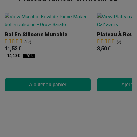
Bol En Silicone Munchie
(17)
(4)
11,52 €
8,50 €
14,40 €
-20%
Ajouter au panier
Ajouter