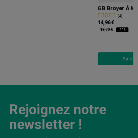
(4)
14,96 €
18,70 €
-20%
Ajouter
Rejoignez notre
newsletter !