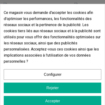
Ce magasin vous demande d'accepter les cookies afin
d'optimiser les performances, les fonctionnalités des
Grinder Aluminium GB 4 Parties 40 Mm
Lunettes De Sol
réseaux sociaux et la pertinence de la publicité. Les
(38)
(5)
7,50 €
8,00 €
cookies tiers liés aux réseaux sociaux et à la publicité sont
utilisés pour vous offrir des fonctionnalités optimisées sur
les réseaux sociaux, ainsi que des publicités
personnalisées. Acceptez-vous ces cookies ainsi que les
implications associées à l'utilisation de vos données
Ajouter au panier
Ajouter
personnelles ?
Avis des clients
Configurer
5 étoiles
85.71%
4 étoiles
Rejeter
14.29%
3 étoiles
0.00%
Accepter
2 étoiles
0.00%