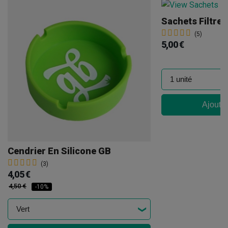
Sachets Filtre
(5)
5,00 €
Ajouter
Cendrier En Silicone GB
(3)
4,05 €
4,50 €
-10%