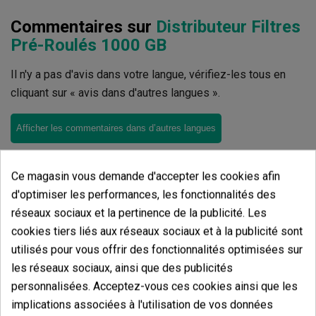
Commentaires sur
Distributeur Filtres
Pré-Roulés 1000 GB
Il n'y a pas d'avis dans votre langue, vérifiez-les tous en
cliquant sur « avis dans d'autres langues ».
Afficher les commentaires dans d’autres langues
Ce magasin vous demande d'accepter les cookies afin
d'optimiser les performances, les fonctionnalités des
réseaux sociaux et la pertinence de la publicité. Les
Produits de même catégorie
cookies tiers liés aux réseaux sociaux et à la publicité sont
utilisés pour vous offrir des fonctionnalités optimisées sur
Distributeur Filtres Pré-Roulés
les réseaux sociaux, ainsi que des publicités
1000 GB
personnalisées. Acceptez-vous ces cookies ainsi que les
implications associées à l'utilisation de vos données