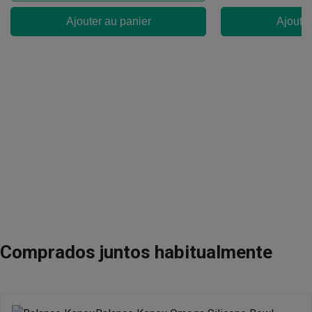
Ajouter au panier
Ajouter
Comprados juntos habitualmente