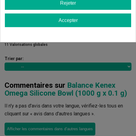
2 étoiles
0.00%
Rejeter
1 étoiles
0.00%
Accepter
Écrivez votre commentaire
4.82
de
5
11 Valorisations globales
Trier par:
Commentaires sur
Balance Kenex
Omega Silicone Bowl (1000 g x 0.1 g)
Il n'y a pas d'avis dans votre langue, vérifiez-les tous en
cliquant sur « avis dans d'autres langues ».
Afficher les commentaires dans d’autres langues