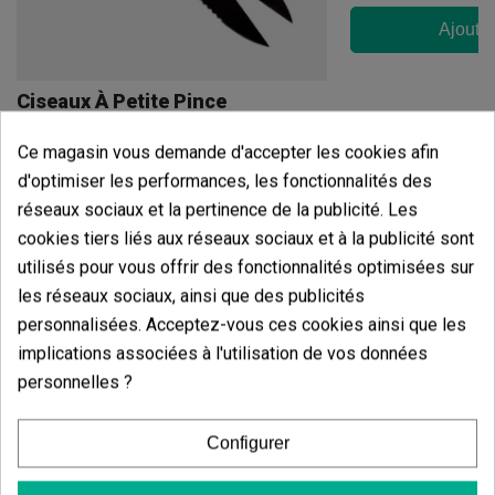
Ajouter
Ciseaux À Petite Pince
(73)
2,13 €
Ce magasin vous demande d'accepter les cookies afin
2,50 €
d'optimiser les performances, les fonctionnalités des
-15%
réseaux sociaux et la pertinence de la publicité. Les
cookies tiers liés aux réseaux sociaux et à la publicité sont
utilisés pour vous offrir des fonctionnalités optimisées sur
Ajouter au panier
les réseaux sociaux, ainsi que des publicités
personnalisées. Acceptez-vous ces cookies ainsi que les
Avis des clients
implications associées à l'utilisation de vos données
personnelles ?
5 étoiles
81.82%
4 étoiles
18.18%
Configurer
3 étoiles
0.00%