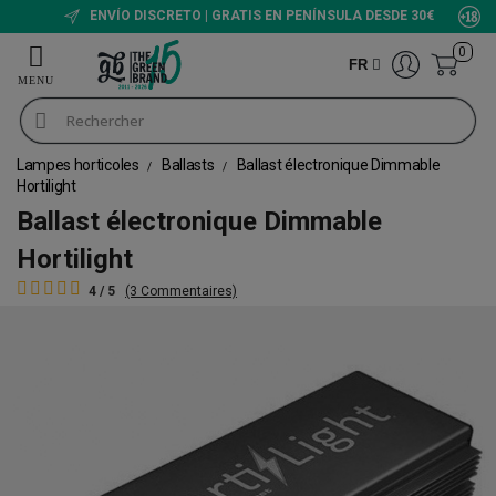
ENVÍO DISCRETO | GRATIS EN PENÍNSULA DESDE 30€
0
FR
Lampes horticoles
Ballasts
Ballast électronique Dimmable
Hortilight
Ballast électronique Dimmable
Hortilight
4 / 5
(3 Commentaires)