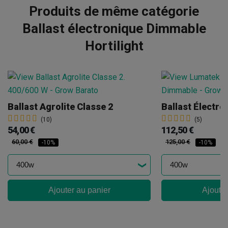
Produits de même catégorie
Ballast électronique Dimmable
Hortilight
Ballast Agrolite Classe 2
(10)
(5)
54,00 €
112,50 €
60,00 €
125,00 €
-10%
-10%
Ajouter au panier
Ajouter