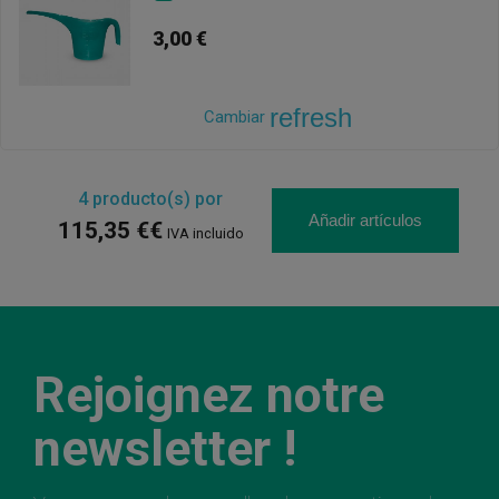
3,00 €
refresh
Cambiar
4
producto(s) por
Añadir artículos
115,35 €€
IVA incluido
Rejoignez notre
newsletter !