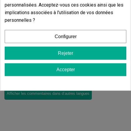
personnalisées. Acceptez-vous ces cookies ainsi que les
3.67
de
5
implications associées à l'utilisation de vos données
3 Valorisations globales
personnelles ?
Trier par:
Configurer
Commentaires sur
Ballast
Rejeter
électronique Dimmable Hortilight
Accepter
Il n'y a pas d'avis dans votre langue, vérifiez-les tous en
cliquant sur « avis dans d'autres langues ».
Afficher les commentaires dans d’autres langues