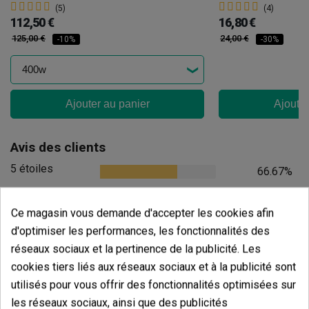
(5)
(4)
112,50 €
16,80 €
125,00 €
24,00 €
-10%
-30%
Ajouter au panier
Ajouter
Avis des clients
5 étoiles
66.67%
4 étoiles
0.00%
Ce magasin vous demande d'accepter les cookies afin
3 étoiles
0.00%
d'optimiser les performances, les fonctionnalités des
2 étoiles
0.00%
réseaux sociaux et la pertinence de la publicité. Les
1 étoiles
33.33%
cookies tiers liés aux réseaux sociaux et à la publicité sont
utilisés pour vous offrir des fonctionnalités optimisées sur
Écrivez votre commentaire
les réseaux sociaux, ainsi que des publicités