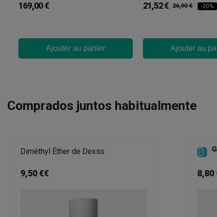
169,00 €
21,52 €
26,90 €
-20%
Ajouter au panier
Ajouter au pa
Comprados juntos habitualmente
G

Diméthyl Éther de Dexso
9,50 €€
8,80 