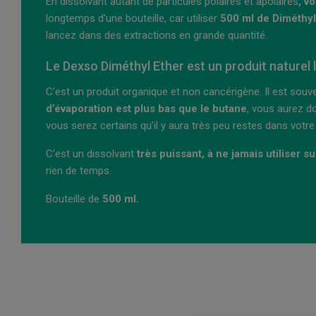
En dissolvant autant de particules polaires et apolaires
, v
longtemps d’une bouteille, car utiliser
500 ml de Diméthyl 
lancez dans des extractions en grande quantité.
Le Dexso Diméthyl Ether est un produit naturel 
C’est un produit organique et non cancérigène. Il est souven
d’évaporation est plus bas que le butane
, vous aurez do
vous serez certains qu’il y aura très peu restes dans votre
C’est un dissolvant
très puissant, à ne jamais utiliser s
rien de temps.
Bouteille de
500 ml.