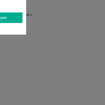
s d'autres langues ».
pter