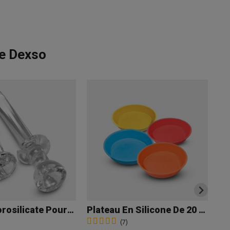
de Dexso
Clou En Borosilicate Pour BHO
Plateau En Silicone De 20 Cm
Te
(7)