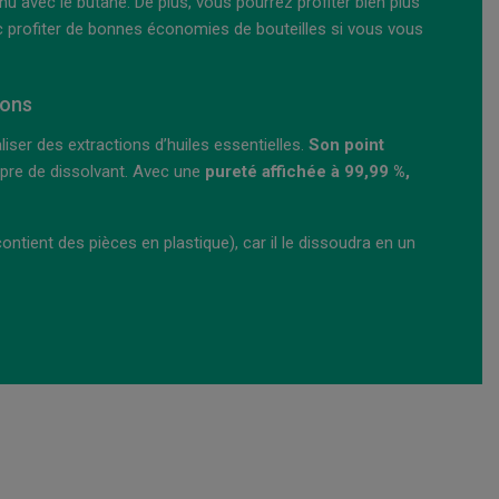
u avec le butane. De plus, vous pourrez profiter bien plus
 profiter de bonnes économies de bouteilles si vous vous
ions
liser des extractions d’huiles essentielles.
Son point
ropre de dissolvant. Avec une
pureté affichée à 99,99 %,
 contient des pièces en plastique), car il le dissoudra en un