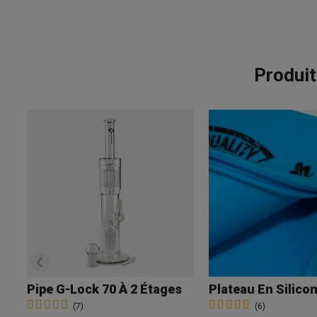
Produit
Pipe G-Lock 70 À 2 Étages
(7)
(6)