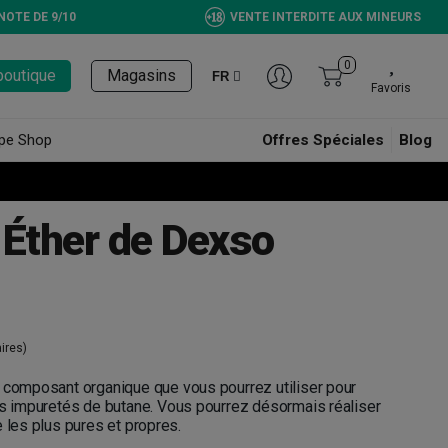
NOTE DE 9/10
VENTE INTERDITE AUX MINEURS
0
boutique
Magasins
FR
Favoris
pe Shop
Offres Spéciales
Blog
 Éther de Dexso
ires)
n composant organique que vous pourrez utiliser pour
ns impuretés de butane. Vous pourrez désormais réaliser
e les plus pures et propres.