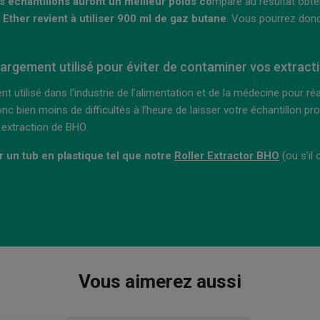
os échantillons auront un meilleur poids co
mparé au résultat obten
Ether revient à utiliser 900 ml de gaz butane
. Vous pourrez donc
largement utilisé pour éviter de contaminer vos extract
t utilisé dans l’industrie de l’alimentation et de la médecine pour réa
nc bien moins de difficultés à l’heure de laisser votre échantillon p
 extraction de BHO.
ur un tub en plastique tel que notre
Roller Extractor BHO
(ou s’il
Vous aimerez aussi