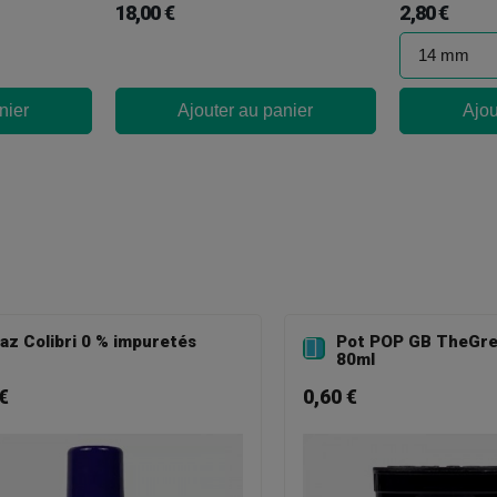
18,00 €
2,80 €
nier
Ajouter au panier
Ajou
az Colibri 0 % impuretés
Pot POP GB TheGr

80ml
€
0,60 €