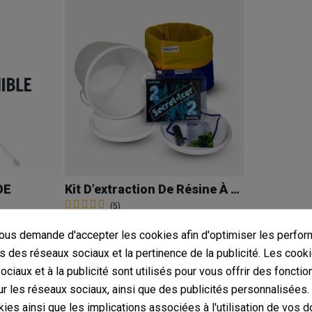
OE
Kit D’extraction De Résine À L'eau Glacée GB
(5)
58,50 €
65,00 €
-10%
us demande d'accepter les cookies afin d'optimiser les perfor
s des réseaux sociaux et la pertinence de la publicité. Les cooki
ciaux et à la publicité sont utilisés pour vous offrir des fonctio
Ajouter au panier
r les réseaux sociaux, ainsi que des publicités personnalisées
ies ainsi que les implications associées à l'utilisation de vos 