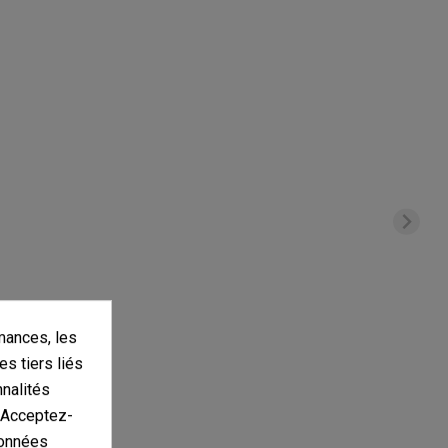
mances, les
es tiers liés
nnalités
. Acceptez-
données