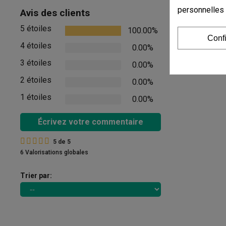
Commenta
personnelles
Avis des clients
5 étoiles
100.00%
Il n'y a pas d'
Conf
4 étoiles
0.00%
Afficher les com
3 étoiles
0.00%
2 étoiles
0.00%
1 étoiles
0.00%
Écrivez votre commentaire
5
de
5
6 Valorisations globales
Trier par: