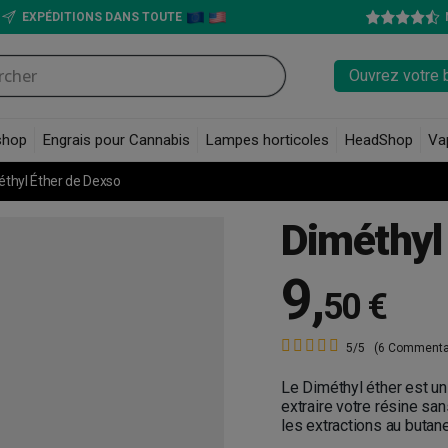
EXPÉDITIONS DANS TOUTE
Ouvrez votre 
shop
Engrais pour Cannabis
Lampes horticoles
HeadShop
Va
thyl Éther de Dexso
Diméthyl
9
,
50 €
5/5
(6 Commenta
Le Diméthyl éther est u
extraire votre résine sa
les extractions au butan