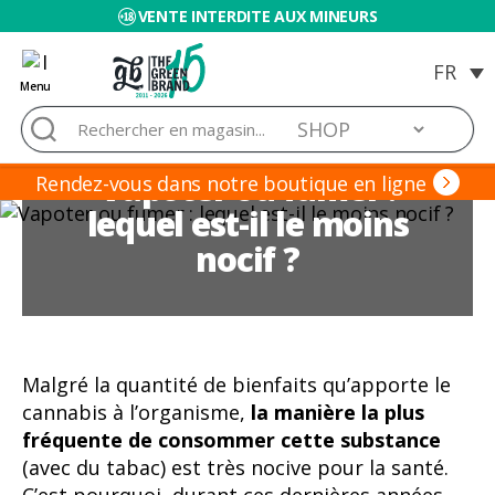
VENTE INTERDITE AUX MINEURS
Menu
Blog
Rechercher :
de
Grow
Vapoter ou fumer :
Barato
Rendez-vous dans notre boutique en ligne
lequel est-il le moins
nocif ?
Malgré la quantité de bienfaits qu’apporte le
cannabis à l’organisme,
la manière la plus
fréquente de consommer cette substance
(avec du tabac) est très nocive pour la santé.