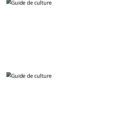
Plantes compagnes pour la culture du
cannabis : guide complet pour améliorer la
santé et la production
La culture du cannabis a énormément évolué ces
dernières années, et...
Lire plus
Comment faire pousser des champignons
hallucinogènes ?
La culture de champignons est l’une des
pratiques mycologiques les plus...