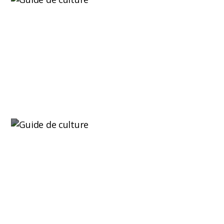
Influence de la génétique sur la culture du
cannabis : rôle de la graine et rôle de
l’environnement
L'influence de la génétique sur la culture du
cannabis est la raison...
Lire plus
Culture du cannabis : variétés fruitées –
erreurs courantes en intérieur et comment
les éviter
La culture de cannabis à génétique fruitée en
intérieur peut offrir...
Lire plus