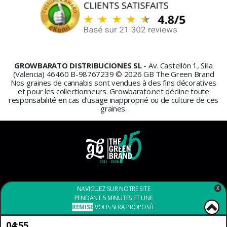
GROWBARATO DISTRIBUCIONES SL
- Av. Castellón 1, Silla
(Valencia) 46460 B-98767239 © 2026 GB The Green Brand
Nos graines de cannabis sont vendues à des fins décoratives
et pour les collectionneurs. Growbarato.net décline toute
responsabilité en cas d’usage inapproprié ou de culture de ces
graines.
PAIEMENT SÉCURISÉ
NAVIGUEZ SUR NOTRE SITE
X
PENDANT 5 MINUTES ET UNE
REMISE
VOUS SERA PROPOSÉE
04:53