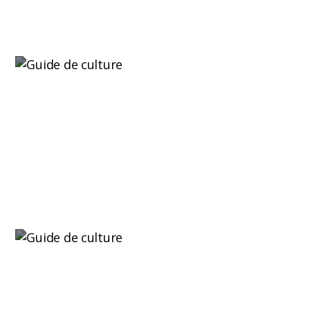
Lire plus
Chenille verte : causes, symptômes et
remèdes
Si vous avez remarqué des feuilles grignotées,
des trous irréguliers...
Lire plus
Purple Kush : génétique, saveur et culture
La Purple Kush est l'une de ces génétiques qui