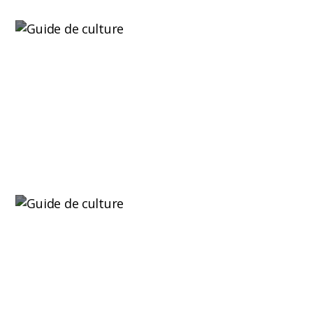
Qu’est-ce que la lyophilisation du cannabis ?
Savoir ce qu'est la lyophilisation devient de plus
en plus intéressant...
Lire plus
Le meilleur insecticide pour araignée rouge
L'araignée rouge est l'un des ravageurs les plus
agressifs et les plus...