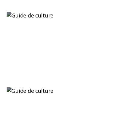
Guide pour choisir la meilleure variété pour
votre culture en intérieur
Bien choisir la variété pour culture intérieure
adaptée à votre...
Lire plus
Outils pour la culture du cannabis : monter
votre récolte à partir de zéro
Les outils pour la culture du cannabis sont le
point de départ pour...