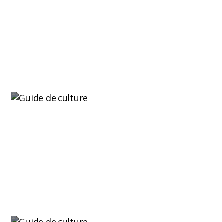
conserver votre récolte
Le stockage des engrais est un aspect clé tant
pour les cultivateurs...
Lire plus
Génétiques de cannabis fruitées vs agrumes :
de réelles différences de culture
Les génétiques de cannabis fruitées vs agrumes
ne se distinguent pas...
Lire plus