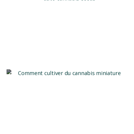
Quand récolter vos plantes de cannabis ?
Divers facteurs clé permettent de connaître le
moment idéal de la récol...
Lire plus
Comment cultiver du cannabis ?
Suivez les étapes de cet article pour cultiver du
cannabis de qualité...
Lire plus