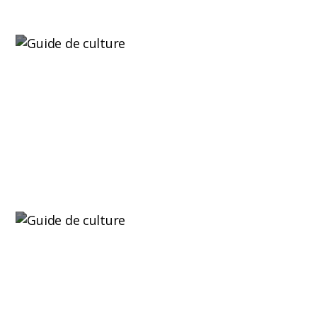
Lire plus
Conseils pour cultiver du cannabis en
extérieur, étape par étape
Cultiver du cannabis en extérieur n’aura
plus aucun secret pour vous.
Lire plus
Plantules de cannabis : Comment prendre
soin des plants de marijuana nouvellement
germés ?
Les plantules de cannabis représentent la phase
la plus fragile et...