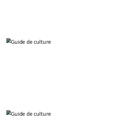
attirent l'attention...
Lire plus
Culture continue avec des graines
autofloraison en vrac : des récoltes toute
l’année
Mettre en place une culture continue ne consiste
pas seulement à germer...
Lire plus
Stockage des engrais : comment bien