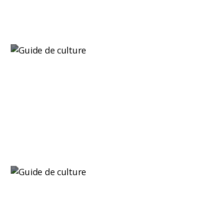
Lire plus
Ventilation indoor : choisir le bon débit de
hotte aspirante domestique pour votre
culture
Le débit de la hotte aspirante domestique est le
point de départ pour...
Lire plus
Réduire la chaleur dans votre culture indoor :
astuces pour des plantes saines