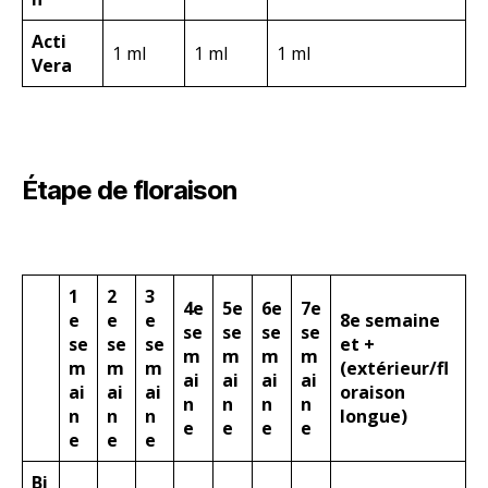
1
2
3
4e
5e
6e
7e
e
e
e
8e semaine
se
se
se
se
se
se
se
et +
m
m
m
m
m
m
m
(extérieur/fl
ai
ai
ai
ai
ai
ai
ai
oraison
n
n
n
n
n
n
n
longue)
e
e
e
e
e
e
e
Bi
o
1
1
1
1
1
1
1
G
1 ml
ml
ml
ml
ml
ml
ml
ml
ro
w
Bi
o
Bl
1
2
2
3
3
4
4
4 ml