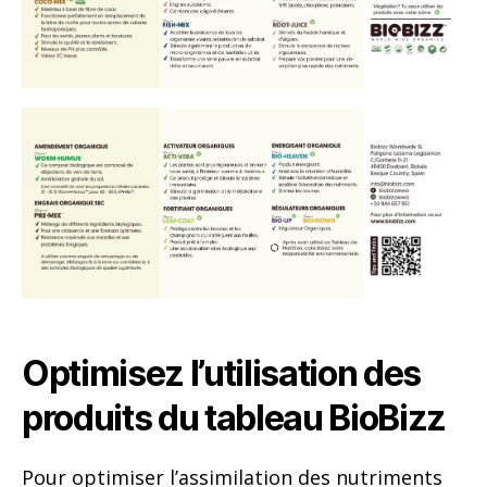
Optimisez l’utilisation des
produits du tableau BioBizz
Pour optimiser l’assimilation des nutriments
BioBizz appliqués et pour éviter tout
problème lié à leur utilisation, il est préférable
de
contrôler les valeurs du pH de l’eau
d’arrosage,
avec ou sans amendement. De ce
fait, nous recommandons
d’utiliser des
correcteurs d’acidité et de basicité
(pH+
Regulator et pH- Regulator). Ce sont des