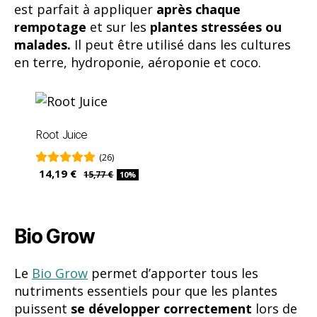
Root Juice
(26)
14,19 €
15,77 €
10%
Bio Grow
Le
Bio Grow
permet d’apporter tous les
nutriments essentiels pour que les plantes
puissent
se développer correctement
lors de
la phase de croissance. Cela sera crucial pour
qu’elle puisse affronter à 100 % la phase de
floraison par la suite. Le Bio Grow est composé
d’un
NPK de 4-3-6.
En plus de stimuler la
croissance des feuilles, branches et tiges, il
stimule également le système racinaire.
Il est
recommandé de l’appliquer pendant toute