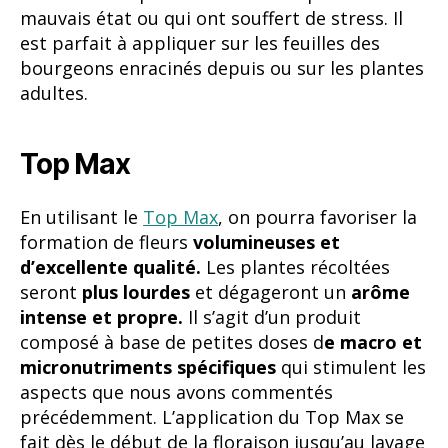
En utilisant le
Top Max
, on pourra favoriser la
formation de fleurs
volumineuses et
d’excellente qualité.
Les plantes récoltées
seront
plus lourdes
et dégageront un
arôme
intense et propre.
Il s’agit d’un produit
composé à base de petites doses d
e macro et
micronutriments spécifiques
qui stimulent les
aspects que nous avons commentés
précédemment. L’application du Top Max se
fait dès le début de la floraison jusqu’au lavage
de racines. De plus, étant composé
d’acides
humiques et fulviques,
le système racinaire
pourra
assimiler bien plus facilement les
nutriments.
Son application est adaptée aux
cultures en terre, hydroponie, aéroponie et
coco.