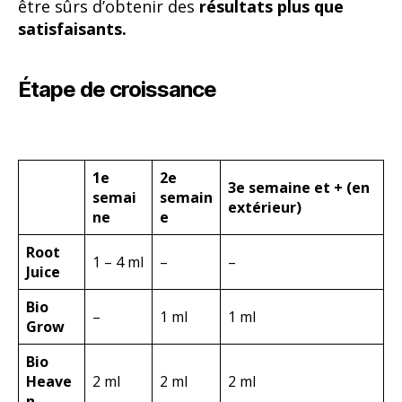
1e
2e
3e semaine et + (en
semai
semain
extérieur)
ne
e
Root
1 – 4 ml
–
–
Juice
Bio
–
1 ml
1 ml
Grow
Bio
Heave
2 ml
2 ml
2 ml
n
Acti
1 ml
1 ml
1 ml
Vera
Étape de floraison