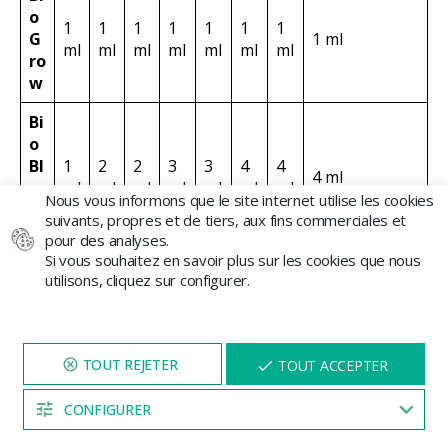
o
ml
ml
ml
ml
ml
ml
ml
o
m
Bi
o
H
2
e
2
3
4
4
5
5
ml
5 ml
a
ml
ml
ml
ml
ml
ml
v
Nous vous informons que le site internet utilise les cookies
e
suivants, propres et de tiers, aux fins commerciales et
n
pour des analyses.
Si vous souhaitez en savoir plus sur les cookies que nous
T
utilisons, cliquez sur configurer.
o
p
1
1
1
1
4
4
4
4 ml
M
ml
ml
ml
ml
ml
ml
ml
NAVIGUEZ SUR NOTRE SITE
X
a
TOUT ACCEPTER
PENDANT 5 MINUTES ET UNE
x
REMISE
VOUS SERA PROPOSÉE
CONFIGURER
A
04:55