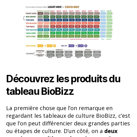
Découvrez les produits du
tableau BioBizz
La première chose que l’on remarque en
regardant les tableaux de culture BioBizz, c’est
que l’on peut différencier deux grandes parties
ou étapes de culture. D’un côté, on a
deux
semaines pour l’étape de croissance.
De
l’autre,
huit semaines pour la phase de
floraison,
sans compter la semaine de lavage
des racines et la semaine de récolte.
Il ne faut
pas appliquer systématiquement ce
qu’indique le tableau
pour chaque semaine. Il
est important
d’observer l’état des plantes.