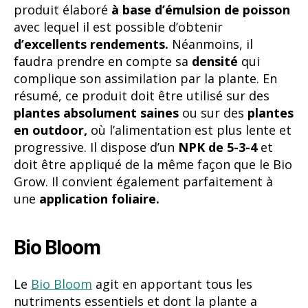
en outdoor,
où l’alimentation est plus lente et
progressive. Il dispose d’un
NPK de 5-3-4
et
doit être appliqué de la même façon que le Bio
Grow. Il convient également parfaitement à
une
application foliaire.
Bio Bloom
Le
Bio Bloom
agit en apportant tous les
nutriments essentiels et dont la plante a
besoin au cours de l’étape de floraison. Il s’agit
d’un amendement qui contient un
NPK de 2-7-
4.
Les plantes pourront alors
former de
bonnes grappes florales.
Ce même sans ajout
de tout autre type de produits ou
stimulateurs pour la floraison ! Toutefois,
pour obtenir de meilleurs résultats, l’idéal