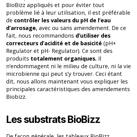
produits
totalement organiques.
Il
n’endommagent ni le milieu de culture, ni la vie
microbienne qui peut s’y trouver. Ceci étant
dit, nous allons maintenant vous expliquer les
principales caractéristiques des amendements
Biobizz.
Les substrats BioBizz
De façon générale, les tableaux BioBizz
présentent une particularité : le
dosage des
produits varie selon le type de substrat.
Par
exemple, le Light Mix est un substrat doux. Il a
donc besoin de doses plus importantes de
nutriments afin de pouvoir alimenter les
plantes correctement. Au contraire, le All Mix
est un
substrat très riche,
contenant des