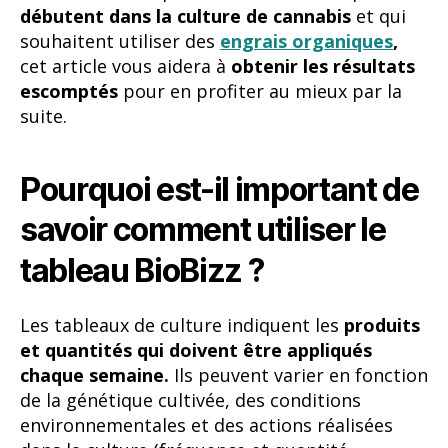
Pourquoi est-il important de
savoir comment utiliser le
tableau BioBizz ?
Les tableaux de culture indiquent les
produits
et quantités qui doivent être appliqués
chaque semaine.
Ils peuvent varier en fonction
de la génétique cultivée, des conditions
environnementales et des actions réalisées
dans la culture (fréquence et quantité
d’arrosage, par exemple). Il est important de
prendre en compte que les produits BioBizz
doivent être appliqués environ une fois par
semaine. L’application devra se faire en
alternant un arrosage à l’eau seulement
avec
un
arrosage contenant le mélange de
produits
indiqué sur le tableau. Les doses de