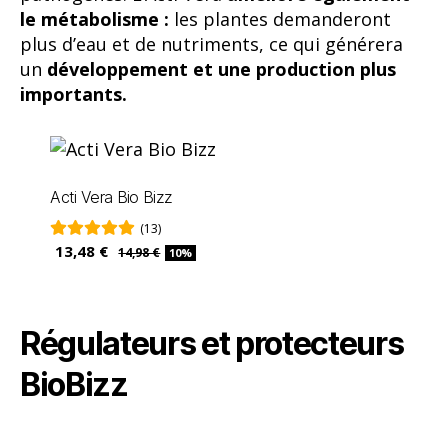
Acti Vera Bio Bizz
(13)
13,48 €
14,98 €
10%
Régulateurs et protecteurs
BioBizz
Pre-Mix
On ne peut pas parler de régulateurs et
protecteurs sans mentionner le
Pre-Mix
. Ce
produit, un engrais écologique sec, a été conçu
pour être utilisé sur des
substrats fatigués
par de précédentes cultures.
Il pourra être