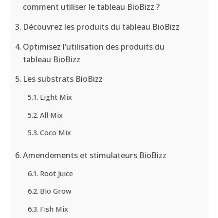
Light Mix
All Mix
Coco Mix
Amendements et stimulateurs BioBizz
Root Juice
Bio Grow
Fish Mix
Bio Bloom
Bio Heaven
Alga-a-Mic
Top Max
Acti Vera