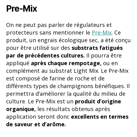
appliqué
après chaque rempotage,
ou en
complément au substrat Light Mix. Le Pre-Mix
est composé de farine de roche et de
différents types de champignons bénéfiques. Il
permettra d’améliorer la qualité du milieu de
culture. Le Pre-Mix est un
produit d’origine
organique,
les résultats obtenus après
application seront donc
excellents en termes
de saveur et d’arôme.
Leaf Coat
Le
Leaf Coat
est un produit conçu pour
protéger les feuilles, les tiges et le tronc
en
créant une fine couche. Cela permettra
d’
éviter l’apparition de différents types
d’insectes
(notamment les insectes piqueurs-