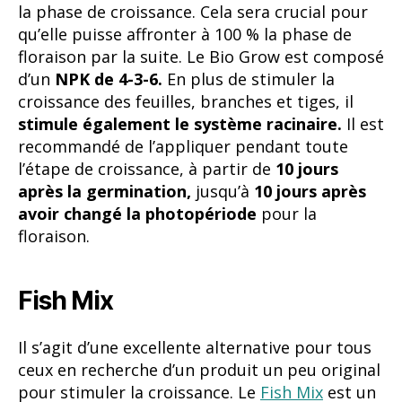
l’étape de croissance, à partir de
10 jours
après la germination,
jusqu’à
10 jours après
avoir changé la photopériode
pour la
floraison.
Fish Mix
Il s’agit d’une excellente alternative pour tous
ceux en recherche d’un produit un peu original
pour stimuler la croissance. Le
Fish Mix
est un
produit élaboré
à base d’émulsion de poisson
avec lequel il est possible d’obtenir
d’excellents rendements.
Néanmoins, il
faudra prendre en compte sa
densité
qui
complique son assimilation par la plante. En
résumé, ce produit doit être utilisé sur des
plantes absolument saines
ou sur des
plantes