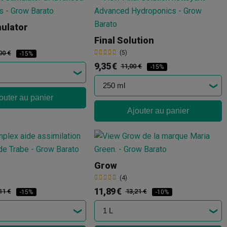
mulator
Final Solution
00 €
(5)
-15%
9,35 €
11,00 €
-15%
outer au panier
Ajouter au panier
Grow
(4)
11,89 €
11 €
13,21 €
-15%
-10%