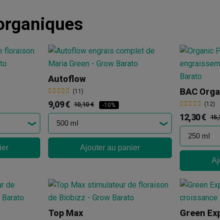
organiques
Autoflow
BAC Orga
(11)
9,09 €
10,10 €
(12)
-10%
12,30 €
15,
ier
Ajouter au panier
Aj
Top Max
Green Ex