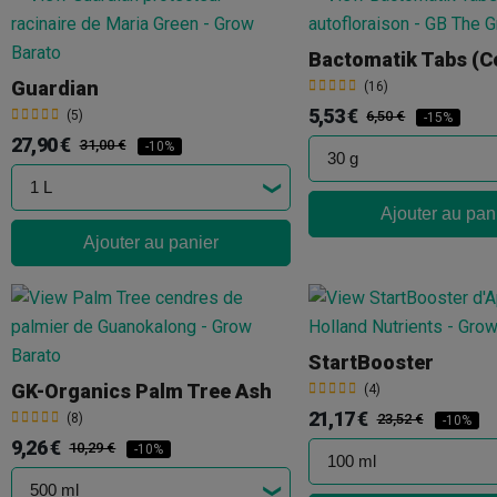
Guardian
(16)
5,53 €
(5)
6,50 €
-15%
27,90 €
31,00 €
-10%
Ajouter au pan
Ajouter au panier
StartBooster
GK-Organics Palm Tree Ash
(4)
21,17 €
(8)
23,52 €
-10%
9,26 €
10,29 €
-10%