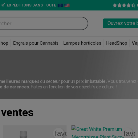
EXPÉDITIONS DANS TOUTE
Ouvrez votre 
shop
Engrais pour Cannabis
Lampes horticoles
HeadShop
Va
meilleures marques
du secteur pour un
prix imbattable.
Vous trouverez 
ype de carences.
Faites en fonction de vos objectifs de culture !
 ventes
rite_border
favorite_border
favo