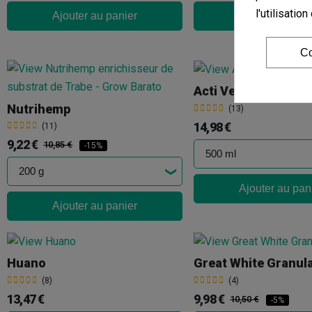
l'utilisati
Ajouter au panier
Ajouter au pan
Co
Acti Vera Bio Bizz
Nutrihemp
(13)
14,98 €
(11)
9,22 €
10,85 €
-15%
Ajouter au pan
Ajouter au panier
Huano
Great White Granula
(8)
(4)
13,47 €
9,98 €
10,50 €
-5%