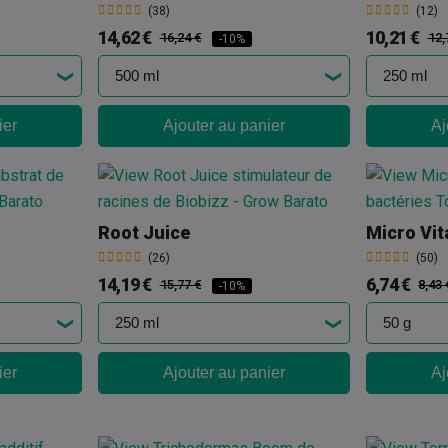
(38)
(12)
14,62 €
10,21 €
16,24 €
12,
-10%
ier
Ajouter au panier
Aj
Root Juice
Micro Vit
(26)
(50)
14,19 €
6,74 €
15,77 €
8,43 
-10%
ier
Ajouter au panier
Aj