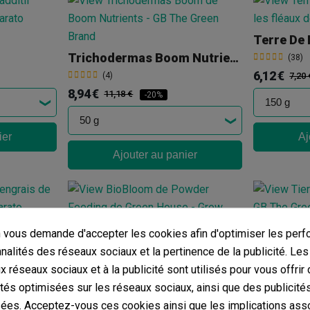
Terre De
Trichodermas Boom Nutrients
(38)
6,12 €
(4)
7,20 
8,94 €
11,18 €
-20%
ier
Aj
Ajouter au panier
Tierra D
vous demande d'accepter les cookies afin d'optimiser les perf
Powder Feeding BioBloom
(7)
nnalités des réseaux sociaux et la pertinence de la publicité. Le
4,01 €
(4)
4,46 
ux réseaux sociaux et à la publicité sont utilisés pour vous offrir
5,70 €
6,70 €
-15%
ités optimisées sur les réseaux sociaux, ainsi que des publicité
ées. Acceptez-vous ces cookies ainsi que les implications ass