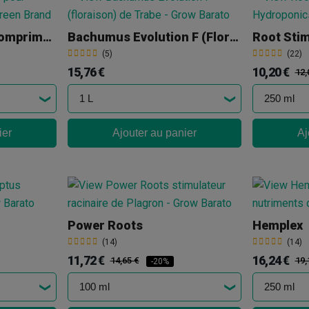
Bactomatik Tabs (Comprimés)
Bachumus Evolution F (Floraison)
Root Sti
(5)
(22)
15,76 €
10,20 €
12,
ier
Ajouter au panier
Aj
Power Roots
Hemplex
(14)
(14)
11,72 €
16,24 €
14,65 €
19,
-20%