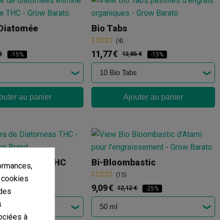
 Diatomée
Bio Tabs
(4)
11,77 €
€
13,85 €
-15%
-15%
outer au panier
Ajouter au panier
e Diatomeas THC
Bi-Bloombastic
ormances,
(15)
s cookies
9,09 €
€
12,12 €
-10%
-25%
 des
s
ociées à