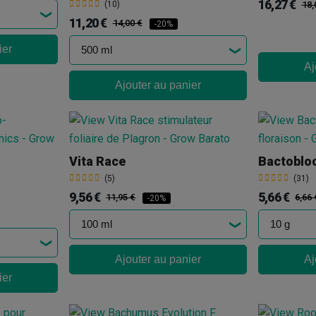
16,27 €
(10)
18,
11,20 €
14,00 €
-20%
ier
Aj
Ajouter au panier
Vita Race
Bactoblo
(5)
(31)
9,56 €
5,66 €
11,95 €
6,66 
-20%
Ajouter au panier
Aj
ier