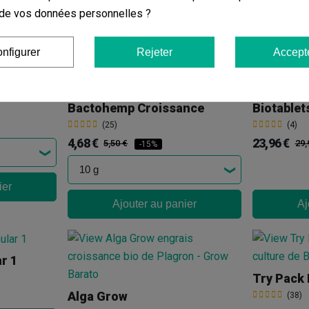
on de vos données personnelles ?
ier
Aj
Ajouter au panier
nfigurer
Rejeter
Accept
Bactohemp Croissance
Biotablet
(25)
(4)
4,68 €
23,96 €
5,50 €
29,
-15%
ier
Ajouter au panier
Aj
r 1
Try Pack 
Alga Grow
(38)