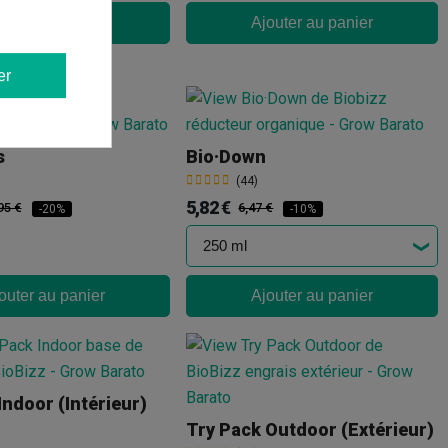
outer au panier
Ajouter au panier
er
s
Bio·Down
(44)
5,82 €
95 €
6,47 €
-20%
-10%
outer au panier
Ajouter au panier
Indoor (intérieur)
Try Pack Outdoor (extérieur)