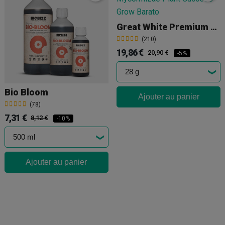
Great White Premium Mycorrhizae
(210)
19,86 €
20,90 €
-5%
Bio Bloom
Ajouter au panier
(78)
7,31 €
8,12 €
-10%
Ajouter au panier