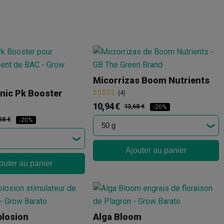
Micorrizas Boom Nutrients
nic Pk Booster
(4)
10,94 €
13,68 €
-20%
38 €
-20%
Ajouter au panier
outer au panier
plosion
Alga Bloom