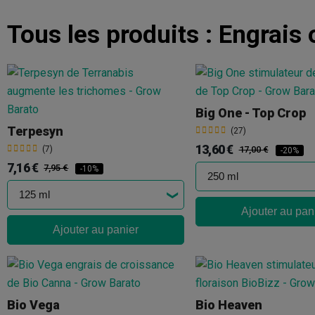
Tous les produits :
Engrais 
Big One - Top Crop
Terpesyn
(27)
13,60 €
(7)
17,00 €
-20%
7,16 €
7,95 €
-10%
Ajouter au pan
Ajouter au panier
Bio Vega
Bio Heaven