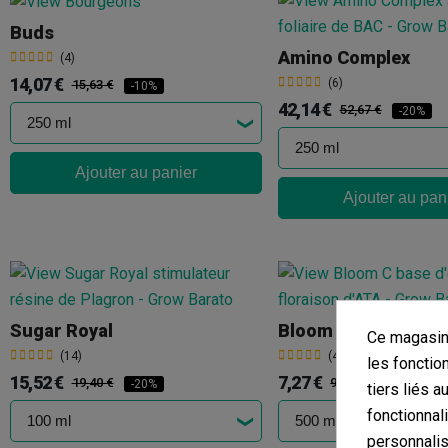
Buds
Amino Complex
(4)
14,07 €
(6)
15,63 €
-10%
42,14 €
52,67 €
-20%
Ajouter au panier
Ajouter au pan
Sugar Royal
Bloom C
Ce magasin 
(14)
(4)
les fonctio
15,52 €
7,27 €
19,40 €
9,69 €
-20%
-25%
tiers liés a
fonctionnal
personnalis