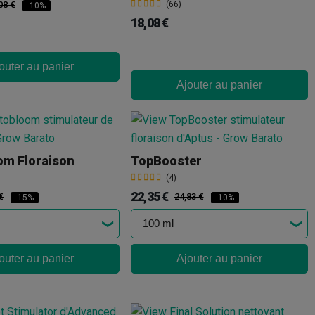
08 €
(66)
-10%
18,08 €
outer au panier
Ajouter au panier
om Floraison
TopBooster
(4)
22,35 €
€
24,83 €
-15%
-10%
outer au panier
Ajouter au panier