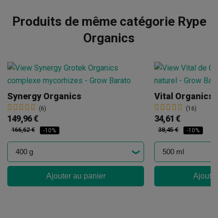
Produits de même catégorie Rype
Organics
Synergy Organics
Vital Organics
(6)
(16)
149,96 €
34,61 €
166,62 €
38,45 €
-10%
-10%
Ajouter au panier
Ajouter