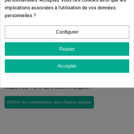
implications associées à l'utilisation de vos données
Écrivez votre commentaire
personnelles ?
4.94
de
5
16 Valorisations globales
Configurer
Trier par:
Rejeter
Commentaires sur
Rype Organics
Accepter
Il n'y a pas d'avis dans votre langue, vérifiez-les tous en
cliquant sur « avis dans d'autres langues ».
Afficher les commentaires dans d’autres langues