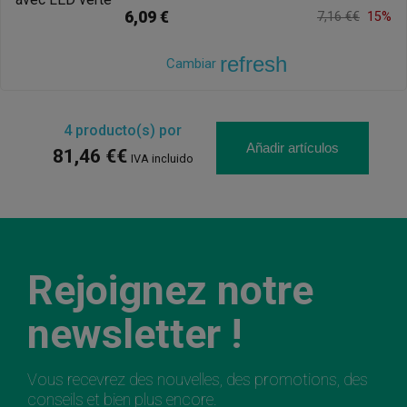
6,09 €
7,16 €€
15%
refresh
Cambiar
4
producto(s) por
Añadir artículos
81,46 €€
IVA incluido
Rejoignez notre
newsletter !
Vous recevrez des nouvelles, des promotions, des
conseils et bien plus encore.