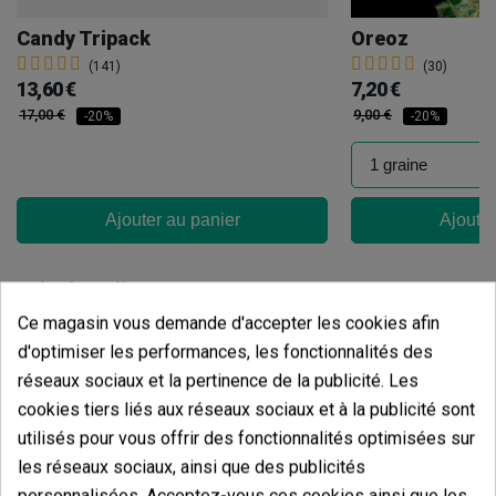
Candy Tripack
Oreoz
(141)
(30)
13,60 €
7,20 €
17,00 €
9,00 €
-20%
-20%
Ajouter au panier
Ajouter
Avis des clients
Ce magasin vous demande d'accepter les cookies afin
5 étoiles
93.75%
d'optimiser les performances, les fonctionnalités des
4 étoiles
6.25%
réseaux sociaux et la pertinence de la publicité. Les
3 étoiles
0.00%
cookies tiers liés aux réseaux sociaux et à la publicité sont
2 étoiles
utilisés pour vous offrir des fonctionnalités optimisées sur
0.00%
les réseaux sociaux, ainsi que des publicités
1 étoiles
0.00%
personnalisées. Acceptez-vous ces cookies ainsi que les