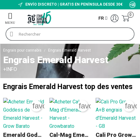
ENVÍO DISCRETO | GRATIS EN PENÍNSULA DESDE 30€
0
FR
Engrais pour cannabis
Engrais Emerald Harvest
Engrais Emerald Harvest
+INFO
Engrais Emerald Harvest
top des ventes
favorite_border
favorite_border
favo
Emerald Goddess
Cal-Mag Emerald Harvest
Cali Pro Grow A+B