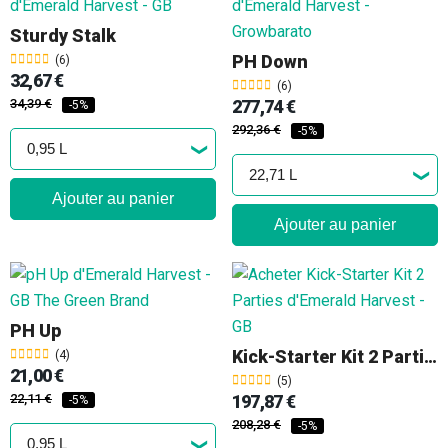
Sturdy Stalk
PH Down
(6)
32,67 €
(6)
34,39 €
277,74 €
-5%
292,36 €
-5%
Ajouter au panier
Ajouter au panier
PH Up
Kick-Starter Kit 2 Parties
(4)
21,00 €
(5)
22,11 €
197,87 €
-5%
208,28 €
-5%