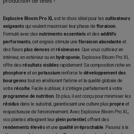
production de têtes !
Explosive Bloom Pro XL
est le choix idéal pour les
cultivateurs
exigeants
qui veulent maximiser leur phase de
floraison
.
Formulé avec des
nutriments essentiels
et des
additifs
performants
, cet engrais stimule une
floraison abondante
et
des fleurs
plus denses
et
résineuses
. Que vous cultiviez en
intérieur, en extérieur ou en
hydroponie
, Explosive Bloom Pro XL
offre des
résultats visibles
rapidement. Sa composition riche en
phosphore
et en
potassium
renforce le
développement des
bourgeons
tout en améliorant l’arôme et la qualité globale de
votre
récolte
. Facile à utiliser, il s’intègre parfaitement à votre
programme de nutrition
. En plus, il est conçu pour minimiser les
résidus
dans le substrat, garantissant une culture plus
propre
et
respectueuse de l’environnement. Avec Explosive Bloom Pro XL,
vos plantes atteignent leur
plein potentiel
, offrant des
rendements élevés
et une
qualité irréprochable
. Passez à la