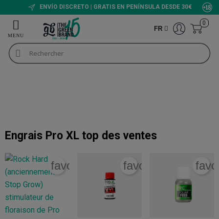
ENVÍO DISCRETO | GRATIS EN PENÍNSULA DESDE 30€
0
FR
Engrais pour cannabis
Pro XL
Pro XL
+INFO
Engrais Pro XL
top des ventes
favorite_border
favorite_border
favo