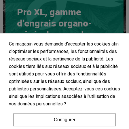
Pro XL, gamme
d’engrais organo-
minérale pour des
rendements optimaux
Ce magasin vous demande d'accepter les cookies afin
d'optimiser les performances, les fonctionnalités des
Pro XL
est une marque d'engrais organo-minéraux
réseaux sociaux et la pertinence de la publicité. Les
qui permet de donner à nos plantes ce dont elles
cookies tiers liés aux réseaux sociaux et à la publicité
ont
besoin au moment où elles en ont besoin
.
sont utilisés pour vous offrir des fonctionnalités
Vous disposerez d'un
engrais spécifique
pour
optimisées sur les réseaux sociaux, ainsi que des
chaque phase de la plante, ainsi que de divers
additifs tels que des boosters de floraison, un
publicités personnalisées. Acceptez-vous ces cookies
liquide qui
arrêtera la croissance
de nos plantes
ainsi que les implications associées à l'utilisation de
vers le haut, ou encore un insecticide avec lequel
vos données personnelles ?
nous pourrons lutter contre l'araignée rouge, les
thrips ou tout autre ravageur qui s'attaque à nos
plantes.
Configurer
Le
mélange de produits organiques et