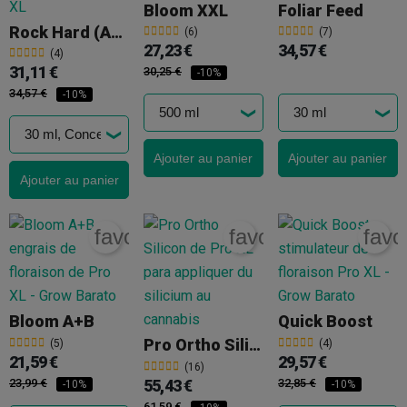
Bloom XXL
Foliar Feed
Rock Hard (anciennement Stop Grow)
(6)
(7)
27,23 €
34,57 €
(4)
31,11 €
30,25 €
-10%
34,57 €
-10%
Ajouter au panier
Ajouter au panier
Ajouter au panier
favorite_border
favorite_border
favo
Bloom A+B
Quick Boost
Pro Ortho Silicon Pro XL
(5)
(4)
21,59 €
29,57 €
(16)
23,99 €
55,43 €
32,85 €
-10%
-10%
61,59 €