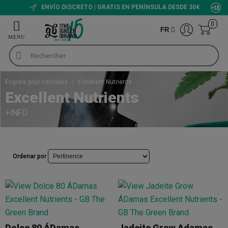
ENVÍO DISCRETO | GRATIS EN PENÍNSULA DESDE 30€
0
FR
Engrais pour cannabis
Excellent Nutrients
Excellent Nutrients
+INFO
Ordenar por
Dolce 80 ÁDamas
Jadeite Grow Adamas