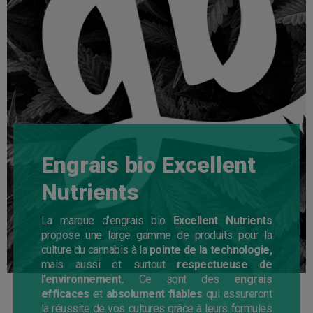
Engrais bio Excellent
Nutrients
La marque d’engrais bio
Excellent Nutrients
propose une large gamme de produits pour la
culture du cannabis à la
pointe de la technologie,
mais aussi et surtout
respectueuse de
l’environnement.
Ce sont des
engrais
efficaces
et
absolument fiables
qui assureront
la réussite de vos cultures grâce à leurs formules