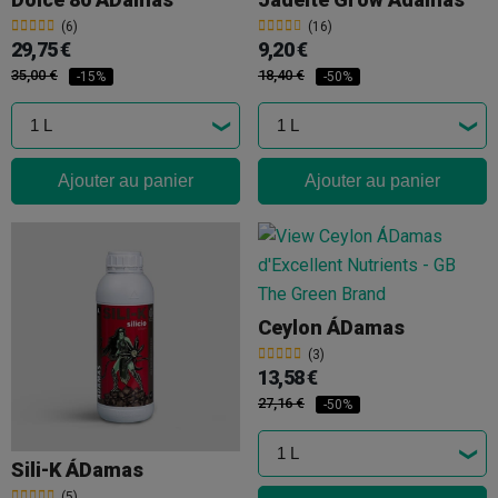
(6)
(16)
29,75 €
9,20 €
35,00 €
18,40 €
-15%
-50%
Ajouter au panier
Ajouter au panier
Ceylon ÁDamas
(3)
13,58 €
27,16 €
-50%
Sili-K ÁDamas
(5)