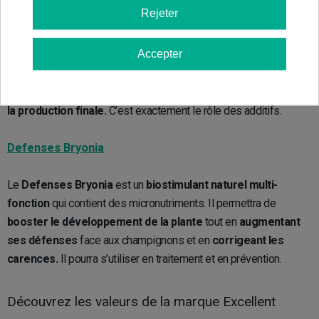
Rejeter
Les
additifs Bryonia
d’Excellent Nutrients sauront fournir aux
Accepter
plantes les éléments dont elles ont besoin pour être en
bonne
santé, résistantes et bien structurées.
Un apport adapté
réalisé au moment adéquat assurera la
quantité et la qualité de
la production finale.
C’est exactement le rôle des additifs.
Defenses Bryonia
Le
Defenses Bryonia
est un
biostimulant naturel multi-
fonction
qui contient des micronutriments. Il permettra de
booster le développement de la plante
tout en
augmentant
ses défenses
face aux champignons et en
corrigeant les
carences.
Il pourra s’utiliser en traitement et en prévention.
Découvrez les valeurs de la marque Excellent