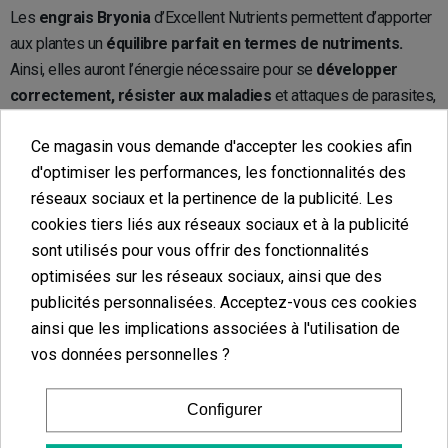
Les
engrais Bryonia
d’Excellent Nutrients permettent d’apporter
aux plantes un
équilibre parfait en termes de nutriments.
Ainsi, elles auront l’énergie nécessaire pour se
développer
correctement, résister aux maladies
et attaques de parasites,
et offrir au cultivateur des
récoltes abondantes
sans trop
Ce magasin vous demande d'accepter les cookies afin
d’efforts.
d'optimiser les performances, les fonctionnalités des
réseaux sociaux et la pertinence de la publicité. Les
Nix Bryonia
cookies tiers liés aux réseaux sociaux et à la publicité
sont utilisés pour vous offrir des fonctionnalités
Ce
mono-engrais
contient un
taux incroyable d’azote : 32 % !
Il
optimisées sur les réseaux sociaux, ainsi que des
permettra de
corriger les carences,
d’améliorer la vie
publicités personnalisées. Acceptez-vous ces cookies
microbienne du sol, de
renforcer la croissance
des plantes et
ainsi que les implications associées à l'utilisation de
d’assurer de meilleurs résultats lors de la récolte. À appliquer par
vos données personnelles ?
arrosage ou voie foliaire, il est
facilement assimilable par les
plantes.
Configurer
Additifs Excellent Nutrients Bryona