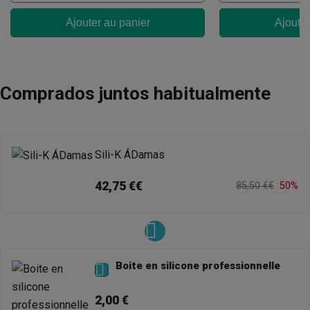
Ajouter au panier
Ajouter
Comprados juntos habitualmente
Sili-K ÁDamas
42,75 €€
85,50 €€
50%
Boite en silicone professionnelle

2,00 €