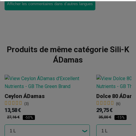
Afficher les commentaires dans d’autres langues
Produits de même catégorie Sili-K
ÁDamas
Ceylon ÁDamas
Dolce 80 ÁDam
(3)
(6)
13,58 €
29,75 €
27,16 €
35,00 €
-50%
-15%