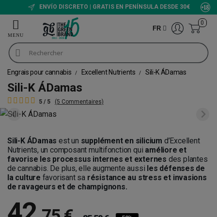
ENVÍO DISCRETO | GRATIS EN PENÍNSULA DESDE 30€
0
FR
Engrais pour cannabis
Excellent Nutrients
Sili-K ÁDamas
Sili-K ÁDamas
5 / 5
(5 Commentaires)
Sili-K ÁDamas
est un
supplément en silicium
d’Excellent
Nutrients, un composant multifonction qui
améliore et
favorise les processus internes et externes
des plantes
de cannabis. De plus, elle augmente aussi
les défenses
de
la culture
favorisant sa
résistance au stress et invasions
de ravageurs et de champignons.
42
,
75 €