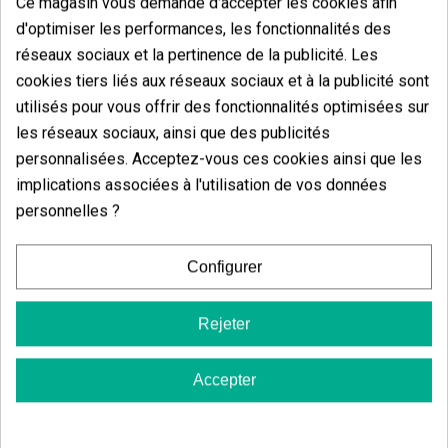
0.00%
Ce magasin vous demande d'accepter les cookies afin
d'optimiser les performances, les fonctionnalités des
3 étoiles
0.00%
réseaux sociaux et la pertinence de la publicité. Les
2 étoiles
0.00%
cookies tiers liés aux réseaux sociaux et à la publicité sont
1 étoiles
0.00%
utilisés pour vous offrir des fonctionnalités optimisées sur
les réseaux sociaux, ainsi que des publicités
Écrivez votre commentaire
personnalisées. Acceptez-vous ces cookies ainsi que les
implications associées à l'utilisation de vos données
5
de
5
personnelles ?
5 Valorisations globales
Trier par:
Configurer
Rejeter
Commentaires sur
Sili-K ÁDamas
Accepter
Il n'y a pas d'avis dans votre langue, vérifiez-les tous en
cliquant sur « avis dans d'autres langues ».