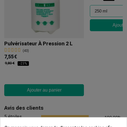
Ajouter
Pulvérisateur À Pression 2 L
(43)
7,55 €
9,80 €
-23%
Ajouter au panier
Avis des clients
5 étoiles
100.00%
4 étoiles