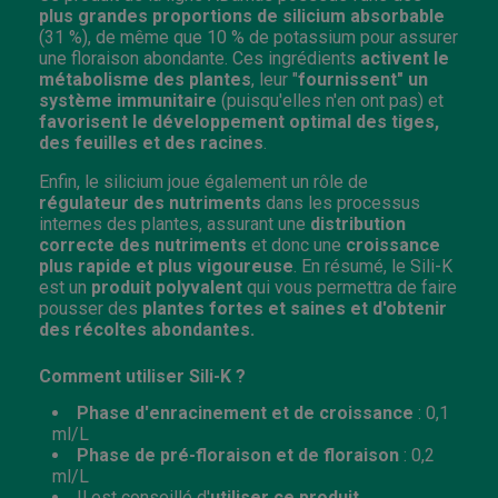
plus grandes proportions de silicium absorbable
(31 %), de même que 10 % de potassium pour assurer
une floraison abondante. Ces ingrédients
activent le
métabolisme des plantes
, leur "
fournissent" un
système immunitaire
(puisqu'elles n'en ont pas) et
favorisent le développement optimal des tiges,
des feuilles et des racines
.
Enfin, le silicium joue également un rôle de
régulateur des nutriments
dans les processus
internes des plantes, assurant une
distribution
correcte des nutriments
et donc une
croissance
plus rapide et plus vigoureuse
. En résumé, le Sili-K
est un
produit polyvalent
qui vous permettra de faire
pousser des
plantes fortes et saines et d'obtenir
des récoltes abondantes.
Comment utiliser Sili-K ?
Phase d'enracinement et de croissance
: 0,1
ml/L
Phase de pré-floraison et de floraison
: 0,2
ml/L
Il est conseillé d'
utiliser ce produit