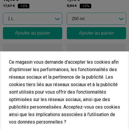
17,67 €
8,84 €
-10%
-10%
Ajouter au panier
Ajouter au panier
Ce magasin vous demande d'accepter les cookies afin
d'optimiser les performances, les fonctionnalités des
réseaux sociaux et la pertinence de la publicité. Les
cookies tiers liés aux réseaux sociaux et à la publicité
sont utilisés pour vous offrir des fonctionnalités
optimisées sur les réseaux sociaux, ainsi que des
publicités personnalisées. Acceptez-vous ces cookies
Veganics Grow
Veganics Bloom
ainsi que les implications associées à l'utilisation de
(3)
(6)
21,68 €
21,68 €
vos données personnelles ?
24,09 €
24,09 €
-10%
-10%