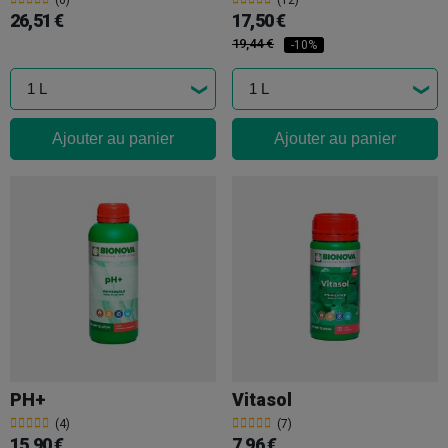
(6)
(12)
26,51 €
17,50 €
19,44 €
-10%
Ajouter au panier
Ajouter au panier
PH+
Vitasol
(4)
(7)
15,90 €
7,96 €