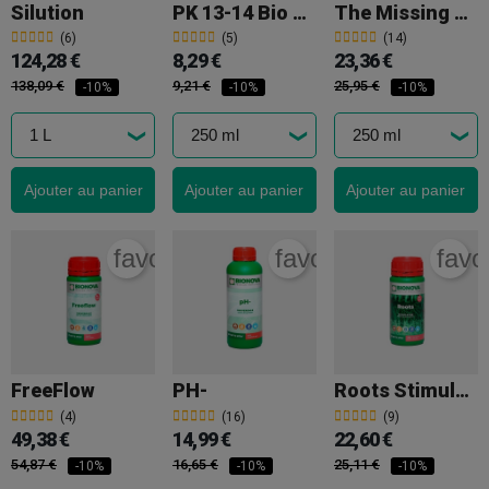
Silution
PK 13-14 Bio Nova
The Missing Link
(6)
(5)
(14)
124,28 €
8,29 €
23,36 €
138,09 €
9,21 €
25,95 €
-10%
-10%
-10%
Ajouter au panier
Ajouter au panier
Ajouter au panier
favorite_border
favorite_border
favo
FreeFlow
PH-
Roots Stimulator BioNova
(4)
(16)
(9)
49,38 €
14,99 €
22,60 €
54,87 €
16,65 €
25,11 €
-10%
-10%
-10%