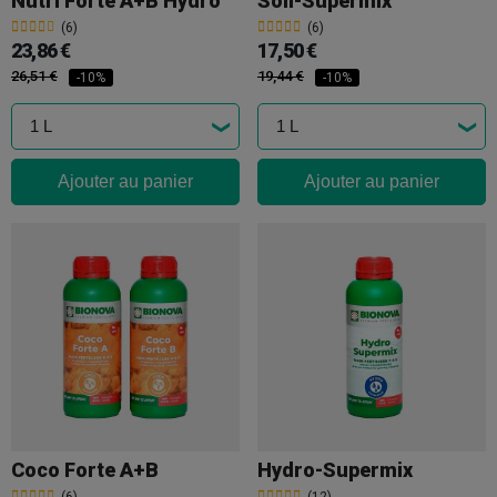
Nutri Forte A+B Hydro
Soil-Supermix
(6)
(6)
23,86 €
17,50 €
26,51 €
19,44 €
-10%
-10%
Ajouter au panier
Ajouter au panier
Coco Forte A+B
Hydro-Supermix