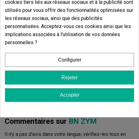
cookies tiers liés aux réseaux sociaux et à la publicité sont
5 étoiles
85.71%
utilisés pour vous offrir des fonctionnalités optimisées sur
4 étoiles
14.29%
les réseaux sociaux, ainsi que des publicités
3 étoiles
0.00%
personnalisées. Acceptez-vous ces cookies ainsi que les
implications associées à l'utilisation de vos données
2 étoiles
0.00%
personnelles ?
1 étoiles
0.00%
Configurer
Écrivez votre commentaire
4.86
de
5
Rejeter
14 Valorisations globales
Trier par:
Accepter
Commentaires sur
BN ZYM
Il n'y a pas d'avis dans votre langue, vérifiez-les tous en