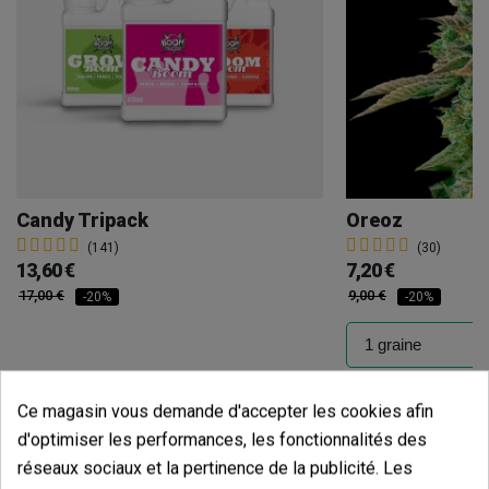
Candy Tripack
Oreoz
(141)
(30)
13,60 €
7,20 €
17,00 €
9,00 €
-20%
-20%
Ajouter au panier
Ajouter
Ce magasin vous demande d'accepter les cookies afin
d'optimiser les performances, les fonctionnalités des
Avis des clients
réseaux sociaux et la pertinence de la publicité. Les