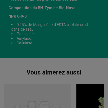
Composition du BN-Zym de Bio-Nova
:
NPK 0-0-0
0,25% de Manganèse d’EDTA chélaté soluble
dans de l’eau.
Pectinase.
Amylase.
Cellulase.
Vous aimerez aussi