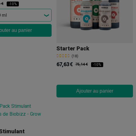
5 €
-10%
outer au panier
Starter Pack
(18)
67,63 €
75,14 €
-10%
Ajouter au panier
Stimulant