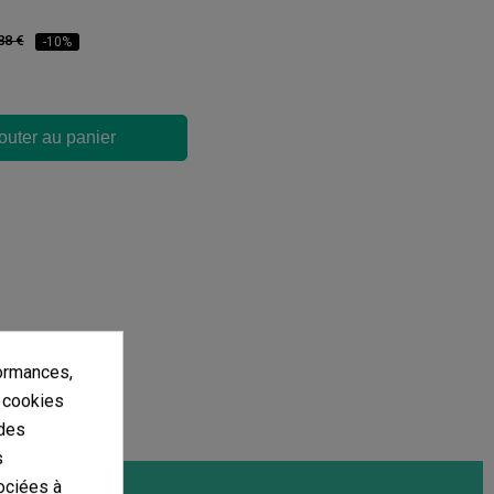
88 €
-10%
outer au panier
ormances,
s cookies
 des
s
ociées à