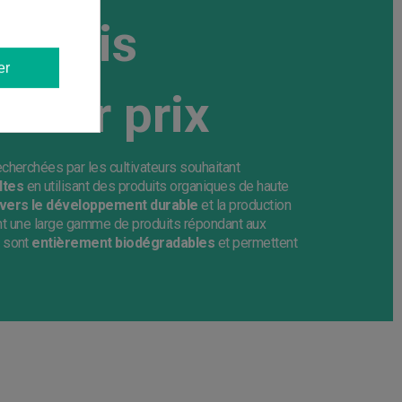
ngrais
er
lleur prix
cherchées par les cultivateurs souhaitant
ltes
en utilisant des produits organiques de haute
ers le développement durable
et la production
rant une large gamme de produits répondant aux
z sont
entièrement biodégradables
et permettent