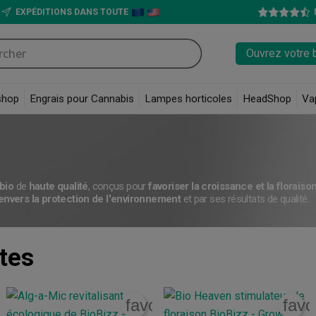
EXPÉDITIONS DANS TOUTE
Ouvrez votre 
shop
Engrais pour Cannabis
Lampes horticoles
HeadShop
Va
bio
de
haute qualité
, conçus pour
favoriser la croissance et la floraiso
nvers la protection de l'environnement
et par ses résultats de qualité.
tes
rite_border
favorite_border
favo