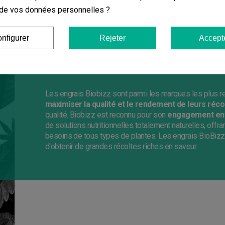
on de vos données personnelles ?
Achetez des e
nfigurer
Rejeter
Accept
Biobizz au mei
Les engrais Biobizz sont parmi les marques les plus re
maximiser la qualité et le rendement de leurs réco
qualité. Biobizz est reconnu pour son
engagement env
de solutions nutritionnelles totalement naturelles, off
besoins de tous types de plantes. Les engrais BioBiz
d'obtenir de grandes récoltes riches en saveur.