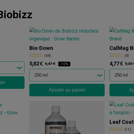
Biobizz
Bio·Down
CalMag B
(44)
(4)
5,82 €
4,77 €
6,47 €
5,30 
-10%
ier
Ajouter au panier
Aj
Leaf Coat
(11)