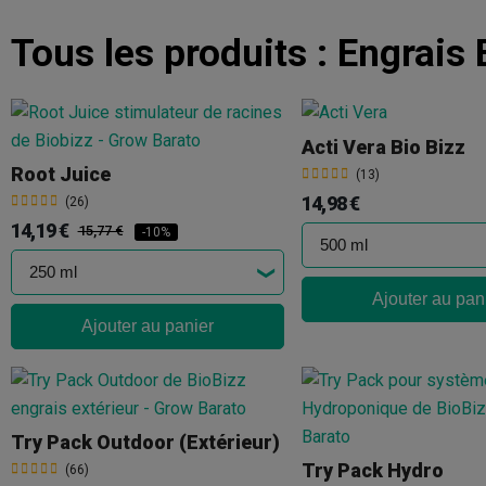
Tous les produits :
Engrais 
Acti Vera Bio Bizz
Root Juice
(13)
14,98 €
(26)
14,19 €
15,77 €
-10%
Ajouter au pan
Ajouter au panier
Try Pack Outdoor (extérieur)
Try Pack Hydro
(66)