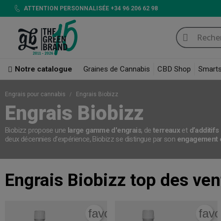
ATTENTION PERSONNALISÉE +34 96 206 62 98
Notre catalogue
Graines de Cannabis
CBD Shop
Smart
Engrais pour cannabis
Engrais Biobizz
Engrais Biobizz
Biobizz propose une
large gamme d'engrais
, de
terreaux
et
d’additifs
deux décennies d'expérience, Biobizz se distingue par son
engagement e
Engrais Biobizz
top des ven
favorite_border
favo