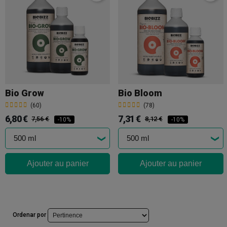
Bio Grow
Bio Bloom
(60)
(78)
6,80 €
7,31 €
7,56 €
8,12 €
-10%
-10%
Ajouter au panier
Ajouter au panier
Ordenar por