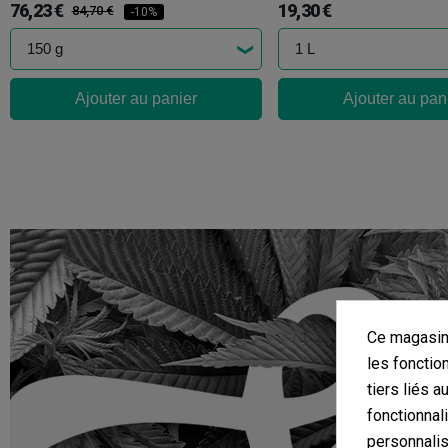
76,23 €
19,30 €
84,70 €
-10%
Ajouter au panier
Ajouter au pan
Ce magasin 
les fonctio
tiers liés a
fonctionnal
personnalis