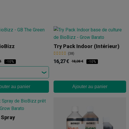
ioBizz
Try Pack Indoor (intérieur)
(38)
16,27 €
€
18,08 €
-10%
-10%
outer au panier
Ajouter au panier
 Spray