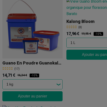
Kalong Bloom
(8)
17,96 €
19,95 €
-10%
Ajouter au pan
Guano En Poudre Guanokalong
(17)
14,71 €
16,34 €
-10%
Ajouter au panier