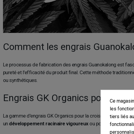
Comment les engrais Guanokalon
Le processus de fabrication des engrais Guanokalong est fasci
pureté et l'efficacité du produit final. Cette méthode traditio
ou synthétiques.
Engrais GK Organics pour croiss
Ce magasin 
les fonctio
La gamme d'engrais GK Organics pour la croissance et la florai
tiers liés a
un
développement racinaire vigoureux
ou pour encourager 
fonctionnal
personnalis