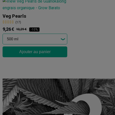
Veg Pearls
(17)
9,26 €
10,29 €
-10%
Ajouter au panier