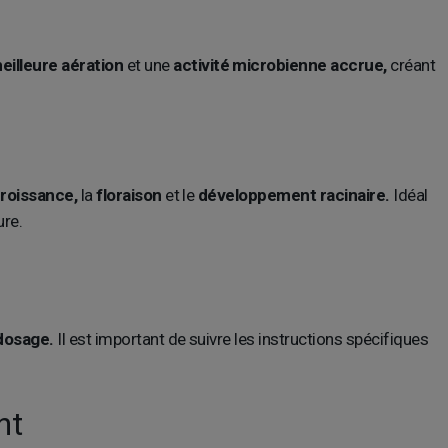
eilleure aération
et une
activité microbienne accrue,
créant
roissance,
la
floraison
et le
développement racinaire.
Idéal
ure.
rdosage.
Il est important de suivre les instructions spécifiques
nt