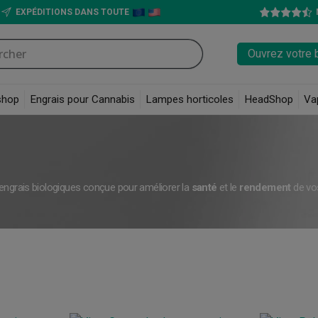
EXPÉDITIONS DANS TOUTE
Ouvrez votre 
shop
Engrais pour Cannabis
Lampes horticoles
HeadShop
Va
engrais biologiques conçue pour améliorer la
santé
et le
rendement
de vo