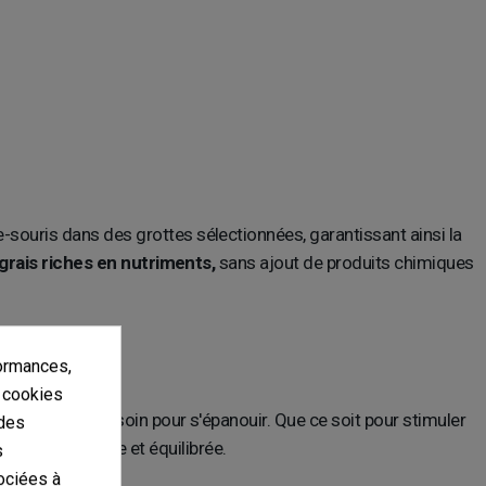
souris dans des grottes sélectionnées, garantissant ainsi la
grais riches en nutriments,
sans ajout de produits chimiques
ormances,
s cookies
nt elles ont besoin pour s'épanouir. Que ce soit pour stimuler
 des
olution complète et équilibrée.
s
ociées à