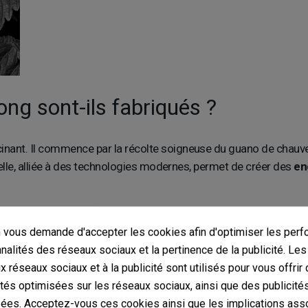
g sont-ils fabriqués ?
nant. Il commence par la récolte soigneuse du guano de chauve-
nnelle, alliée à des technologies modernes, permet de créer des
en
ance et floraison
vous demande d'accepter les cookies afin d'optimiser les perf
nnalités des réseaux sociaux et la pertinence de la publicité. Le
son est spécialement conçue pour offrir à vos plantes tout ce do
ux réseaux sociaux et à la publicité sont utilisés pour vous offrir
une
floraison abondante
et colorée, ces engrais apportent une s
ités optimisées sur les réseaux sociaux, ainsi que des publicité
ées. Acceptez-vous ces cookies ainsi que les implications ass