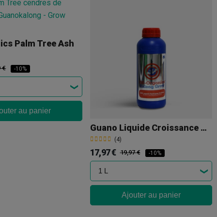
ics Palm Tree Ash
9 €
-10%
outer au panier
Guano Liquide Croissance Grow
(4)
17,97 €
19,97 €
-10%
Ajouter au panier