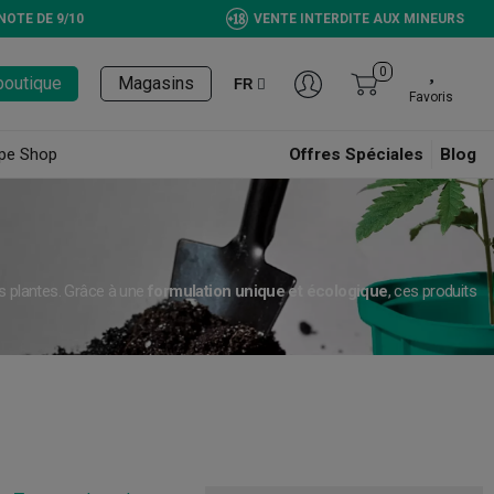
NOTE DE 9/10
VENTE INTERDITE AUX MINEURS
0
boutique
Magasins
FR
Favoris
pe Shop
Offres Spéciales
Blog
s plantes. Grâce à une
formulation unique et écologique
, ces produits