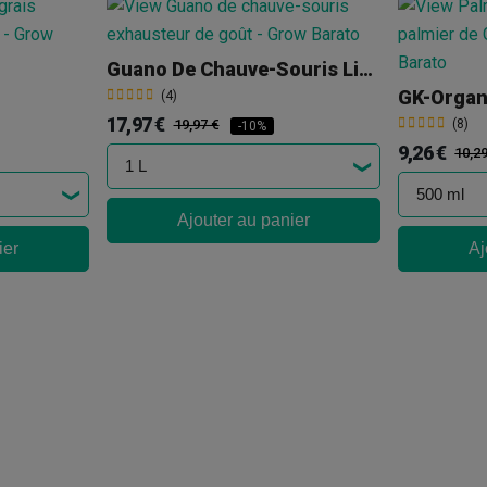
Guano De Chauve-Souris Liquide Extract
GK-Organ
(4)
17,97 €
19,97 €
(8)
-10%
9,26 €
10,2
Ajouter au panier
ier
Aj