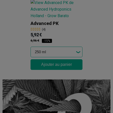
Advanced PK
(4)
5,92 €
6,96 €
-15%
Ajouter au panier