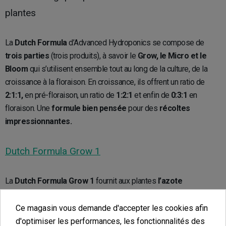
plantes
La
Dutch Formula
d’Advanced Hydroponics se compose de
trois parties
(trois produits), à savoir le
Grow, le Micro et le
Bloom
qui s’utilisent ensemble tout au long de la culture, de la
croissance à la floraison. En croissance, ils offrent un ratio de
2:1:1,
en pré-floraison, un ratio de
1:2:1
et enfin de
0:3:1
en
floraison. Une
formule bien pensée
pour des
récoltes
impressionnantes.
Dutch Formula Grow 1
La
Dutch Formula Grow 1
fournit aux plantes
l’azote
nécessaire
lors de la croissance, mais également de la
floraison. Ainsi, celles-ci seront fortes, saines et résistantes et
Ce magasin vous demande d'accepter les cookies afin
disposeront des conditions optimales pour supporter le poids de
d'optimiser les performances, les fonctionnalités des