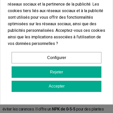
la floraison. Ce produit offre un
NPK de 2-4-7.
réseaux sociaux et la pertinence de la publicité. Les
cookies tiers liés aux réseaux sociaux et à la publicité
sont utilisés pour vous offrir des fonctionnalités
Dutch Formula Bloom 2
optimisées sur les réseaux sociaux, ainsi que des
publicités personnalisées. Acceptez-vous ces cookies
Pour une floraison productive et abondante de bourgeons
ainsi que les implications associées à l'utilisation de
correctement formés, utilisez le
Dutch Formula Bloom 2
qui
vos données personnelles ?
empêchera les plantes de souffrir d’une carence en
phosphore
ou en potassium
grâce à sa concentration en
NPK de 5-0-6 et
Configurer
en oxyde de calcium et micro-éléments.
Rejeter
Dutch Formula Micro 3
Accepter
Le
Dutch Formula Micro 3
a été élaboré à base d’une excellente
combinaison de
micronutriments et éléments chélatés
pour
apporter aux plantes tous les minéraux dont elles ont besoin pour
éviter les carences. Il offre un
NPK de 0-5-5
pour des plantes