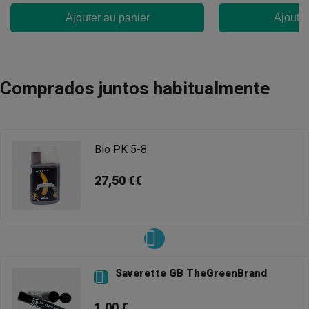
Ajouter au panier
Ajouter
Comprados juntos habitualmente
Bio PK 5-8
27,50 €€
Saverette GB TheGreenBrand

1,00 €