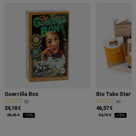
Guerrilla Box
Bio Tabs Start
(5)
(6)
24,18 €
46,57 €
28,45 €
54,79 €
-15%
-15%