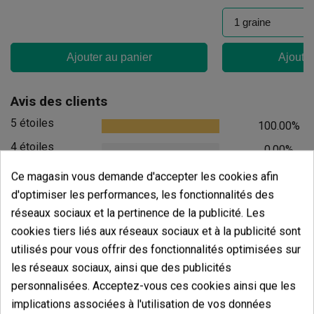
Ajouter au panier
Ajouter
Avis des clients
5 étoiles
100.00%
4 étoiles
0.00%
3 étoiles
0.00%
Ce magasin vous demande d'accepter les cookies afin
2 étoiles
d'optimiser les performances, les fonctionnalités des
0.00%
réseaux sociaux et la pertinence de la publicité. Les
1 étoiles
0.00%
cookies tiers liés aux réseaux sociaux et à la publicité sont
utilisés pour vous offrir des fonctionnalités optimisées sur
Écrivez votre commentaire
les réseaux sociaux, ainsi que des publicités
5
de
5
personnalisées. Acceptez-vous ces cookies ainsi que les
5 Valorisations globales
implications associées à l'utilisation de vos données