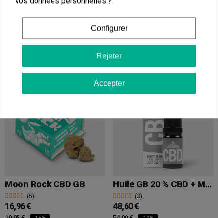
29,75 €
25,56 €
vos données personnelles ?
Configurer
Rejeter
Ajouter au panier
Ajouter au panier
Accepter
Moon Rock CBD GB
Huile GB 20 % CBD + Mélatonine
(5)
(3)
16,96 €
48,60 €
19,95 €
54,00 €