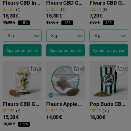
Fleurs CBD Indoor GB 'Gelatto'
Fleurs CBD GB Indoor 'Gorilla Glue'
Fleurs CBD GB Outdoor 'Blue Cheese'
(4)
(16)
(8)
15,30 €
15,30 €
7,20 €
18,00 €
18,00 €
8,00 €
-15%
-15%
-10%
Ajouter au panier
Ajouter au panier
Ajouter au panier
favorite_border
favorite_border
favo
Fleurs CBD GB Indoor 'The Lemon Tree'
Fleurs Apple Bananas Cali CBD KEMA
Pop Buds CBD GB 'Black Caramel Premium'
(7)
(0)
(31)
15,30 €
14,00 €
16,00 €
18,00 €
-15%