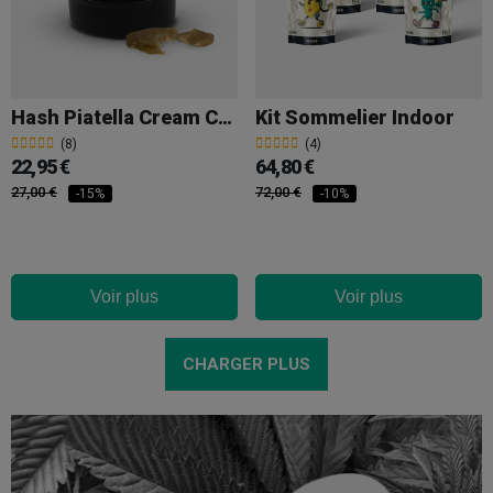
Hash Piatella Cream CBD GB
Kit Sommelier Indoor
(8)
(4)
22,95 €
64,80 €
27,00 €
72,00 €
-15%
-10%
Voir plus
Voir plus
CHARGER PLUS