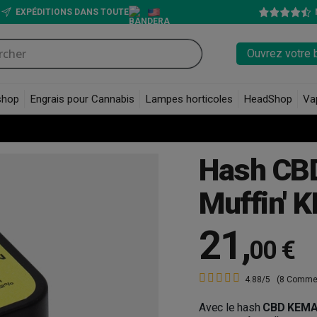
EXPÉDITIONS DANS TOUTE
Ouvrez votre 
shop
Engrais pour Cannabis
Lampes horticoles
HeadShop
Va
Hash CBD
Muffin' 
21
,
00 €
4.88/5
(8 Commen
Avec le hash
CBD KEMA 