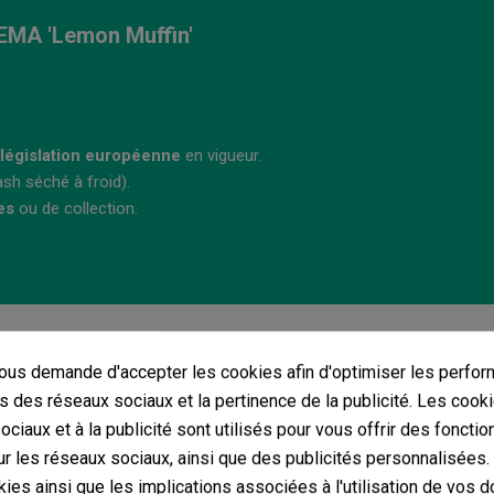
EMA 'Lemon Muffin'
a législation européenne
en vigueur.
sh séché à froid).
es
ou de collection.
Vous aimerez aussi
us demande d'accepter les cookies afin d'optimiser les perfor
s des réseaux sociaux et la pertinence de la publicité. Les cooki
ciaux et à la publicité sont utilisés pour vous offrir des fonctio
r les réseaux sociaux, ainsi que des publicités personnalisées
ies ainsi que les implications associées à l'utilisation de vos 
Hash CBD Triple Filtré 'Guavalato' KEMA