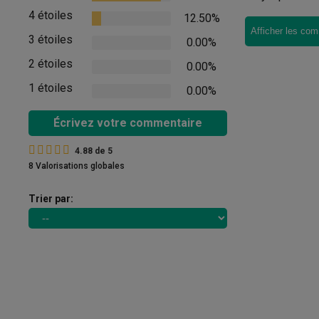
4 étoiles
12.50%
Afficher les com
3 étoiles
0.00%
2 étoiles
0.00%
1 étoiles
0.00%
Écrivez votre commentaire
4.88
de
5
8 Valorisations globales
Trier par: