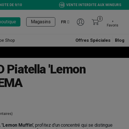
NOTE DE 9/10
VENTE INTERDITE AUX MINEURS
0
boutique
Magasins
FR
Favoris
pe Shop
Offres Spéciales
Blog
 Piatella 'Lemon
KEMA
taires)
'Lemon Muffin'
, profitez d'un concentré qui se distingue