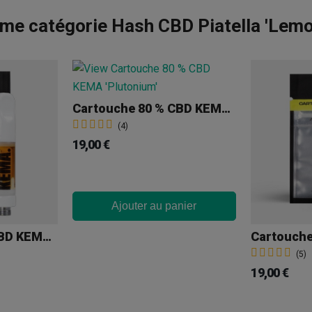
me catégorie Hash CBD Piatella 'Lem
Cartouche 80 % CBD KEMA 'Plutonium'
(4)
19,00 €
Ajouter au panier
Cartouche 85 % CBD KEMA 'Blueberry Muffin'
(5)
19,00 €