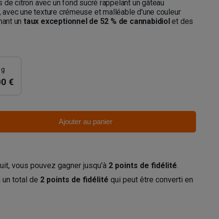
 de citron avec un fond sucré rappelant un gâteau
r, avec une texture crémeuse et malléable d'une couleur
gnant un
taux exceptionnel de 52 % de cannabidiol
et des
 g
00 €
Ajouter au panier
uit, vous pouvez gagner jusqu'à
2
points de fidélité
.
 un total de
2
points de fidélité
qui peut être converti en