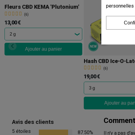
personnelles
Fleurs CBD KEMA 'Plutonium'
(6)
13,00 €
Conf
Ajouter au panier
(6)
19,00 €
Ajouter au pan
Commenta
Avis des clients
5 étoiles
87.50%
Il n'y a pas d'