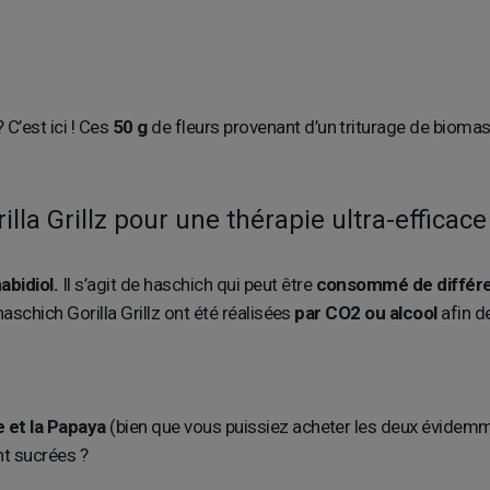
C’est ici ! Ces
50 g
de fleurs provenant d’un triturage de bioma
la Grillz pour une thérapie ultra-efficace
bidiol.
Il s’agit de haschich qui peut être
consommé de différe
schich Gorilla Grillz ont été réalisées
par CO2 ou alcool
afin d
e et la Papaya
(bien que vous puissiez acheter les deux évidemm
nt sucrées ?