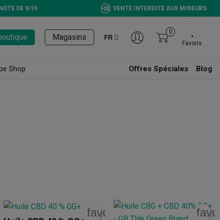
NOTE DE 9/10
VENTE INTERDITE AUX MINEURS
0
boutique
Magasins
FR
Favoris
pe Shop
Offres Spéciales
Blog
à 0,3 %
(respectant donc la norme française). Vous trouverez des
fleurs
rite_border
favorite_border
favo