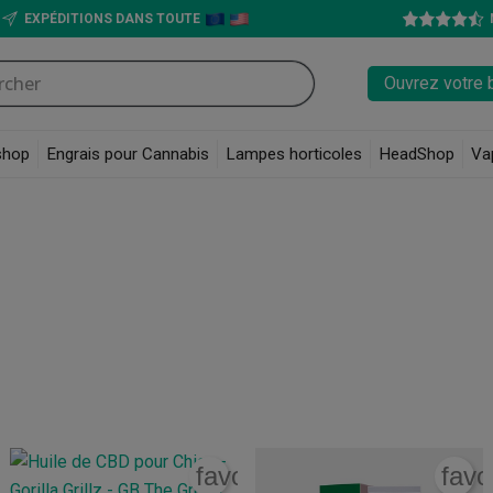
EXPÉDITIONS DANS TOUTE
Ouvrez votre 
shop
Engrais pour Cannabis
Lampes horticoles
HeadShop
Va
,
molécule médicinale du cannabis, et assurent un
taux de THC inférieur 
me l’occasion de choisir la variété de CBD que vous souhaitez !
rite_border
favorite_border
favo