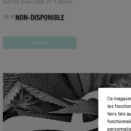
Gorilla Vape CBD 75 % Gorilla Grillz 'Blueberry'
(3)
24,90 €
Voir plus
Ce magasin 
les fonctio
tiers liés a
fonctionnal
personnalis