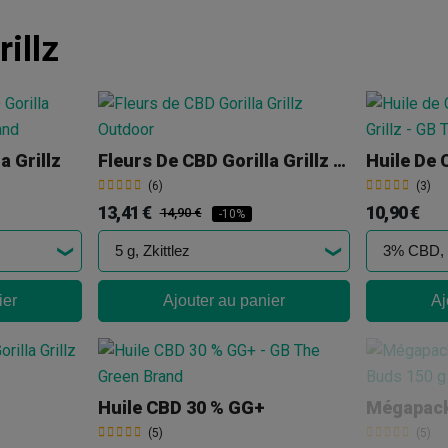
rillz
a Grillz
Fleurs De CBD Gorilla Grillz Outdoor
(6)
(3)
13,41 €
10,90 €
14,90 €
-10%
ier
Ajouter au panier
Aj
Huile CBD 30 % GG+
(5)
(5)