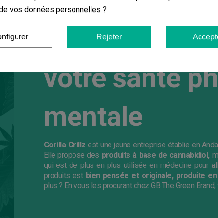
Gorilla Grillz 
on de vos données personnelles ?
parallèle au s
nfigurer
Rejeter
Accept
votre santé ph
mentale
Gorilla Grillz
est une jeune entreprise établie en Anda
Elle propose des
produits à base de cannabidiol,
mo
qui est de plus en plus utilisée en médecine pour
a
produits est
bien pensée et originale, produite en 
plus ? En vous les procurant chez GB The Green Brand,