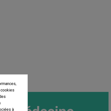
ormances,
s cookies
 des
s
ociées à