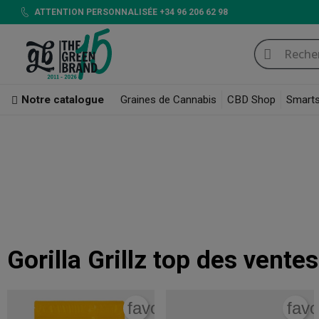
ATTENTION PERSONNALISÉE +34 96 206 62 98
Notre catalogue
Graines de Cannabis
CBD Shop
Smart
CBD Shop
Gorilla Grillz
Gorilla Grillz
Les produits
Gorilla Grillz
disponibles sur notre site contiennent du
CBD
et des concentrés cannabiques.
Pour certains produits, vous aurez mê
Gorilla Grillz
top des ventes
favorite_border
favo