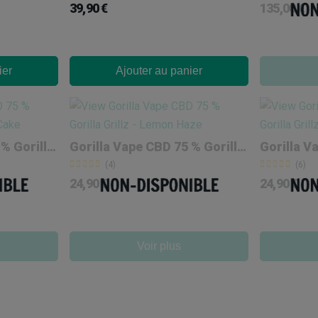
39,90 €
135,00 €
ier
Ajouter au panier
Gorilla Vape CBD 75 % Gorilla Grillz 'Wedding Cake'
Gorilla Vape CBD 75 % Gorilla Grillz 'Lemon Haze'
(4)
(6)
24,90 €
24,90 €
Voir plus