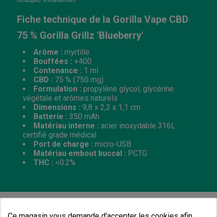
Fiche technique de la Gorilla Vape CBD
75 % Gorilla Grillz 'Blueberry'
Arôme :
myrtille
Bouffées :
+400
Contenance :
1 ml
CBD :
75 % (750 mg)
Formulation :
propylène glycol, glycérine
végétale et arômes naturels
Dimensions :
9,8 x 2,2 x 1,1 cm
Batterie :
350 mAh
Matériau interne :
acier inoxydable 316L
certifié grade médical
Port de charge :
micro-USB
Matériau embout buccal :
PCTG
THC :
<0.2%
Ce magasin vous demande d'accepter les cookies afin