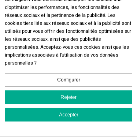
Vous aimerez aussi
d'optimiser les performances, les fonctionnalités des
réseaux sociaux et la pertinence de la publicité. Les
cookies tiers liés aux réseaux sociaux et à la publicité sont
utilisés pour vous offrir des fonctionnalités optimisées sur
les réseaux sociaux, ainsi que des publicités
personnalisées. Acceptez-vous ces cookies ainsi que les
Moroccan Mint CBD Harmony E-Liquid
implications associées à l'utilisation de vos données
(6)
5,75 €
personnelles ?
7,19 €
-20%
Configurer
Rejeter
Ajouter au panier
Accepter
(3)
24,90 €