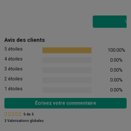
Voi
Avis des clients
5 étoiles
100.00%
4 étoiles
0.00%
3 étoiles
0.00%
2 étoiles
0.00%
1 étoiles
0.00%
Écrivez votre commentaire
5
de
5
3 Valorisations globales