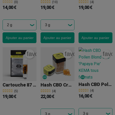
(0)
(10)
(4)
14,00 €
19,00 €
19,00 €
Ajouter au panier
Ajouter au panier
Ajouter au panier
favorite_border
favorite_border
favo
Hash CBD Pollen Blond Sec 'Papaya Pie' KEMA
Cartouche 87 % CBD KEMA 'Amnesia Haze'
Hash CBD Crumble 'Honey Peach' KEMA
(4)
(5)
(4)
16,00 €
19,00 €
22,00 €