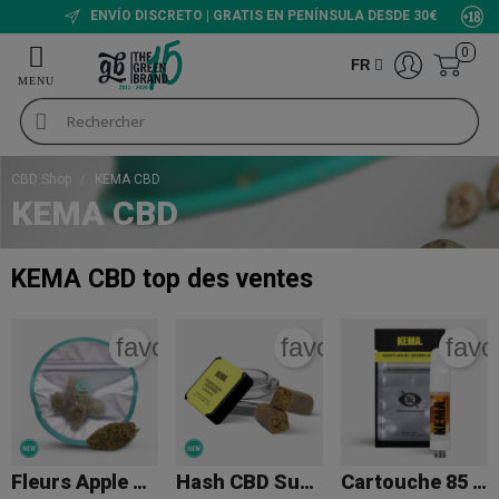
ENVÍO DISCRETO | GRATIS EN PENÍNSULA DESDE 30€
0
FR
CBD Shop
KEMA CBD
KEMA CBD
KEMA CBD
top des ventes
favorite_border
favorite_border
favo
Fleurs Apple Bananas Cali CBD KEMA
Hash CBD Superdry « Tropicana Cookies » KEMA
Cartouche 85 % CBD KEMA 'Blueberry Muffin'