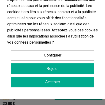
13,00 €
19,00 €
réseaux sociaux et la pertinence de la publicité. Les
cookies tiers liés aux réseaux sociaux et à la publicité
sont utilisés pour vous offrir des fonctionnalités
optimisées sur les réseaux sociaux, ainsi que des
publicités personnalisées. Acceptez-vous ces cookies
Ajouter au panier
Ajouter au panier
ainsi que les implications associées à l'utilisation de
vos données personnelles ?
Configurer
Huile MCT KEMA À Spectre Complet 5 %
(4)
24,00 €
Rejeter
Accepter
Hash CBD Triple Filtré 'Guavalato' KEMA
Ajouter au panier
(5)
20,00 €