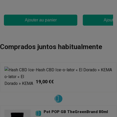
Ajouter au panier
Ajouter
Comprados juntos habitualmente
Hash CBD Ice-o-lator « El Dorado » KEMA
19,00 €€
Pot POP GB TheGreenBrand 80ml
