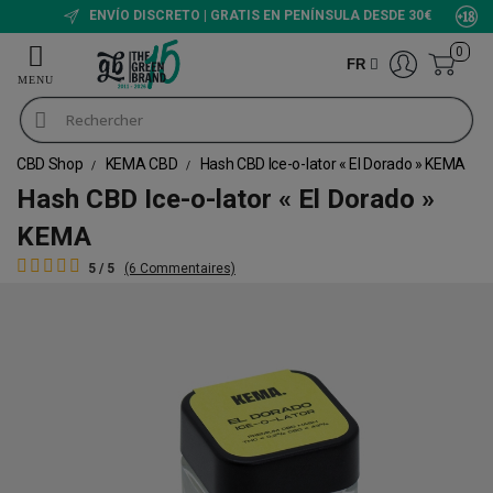
ENVÍO DISCRETO | GRATIS EN PENÍNSULA DESDE 30€
0
FR
CBD Shop
KEMA CBD
Hash CBD Ice-o-lator « El Dorado » KEMA
Hash CBD Ice-o-lator « El Dorado »
KEMA
5 / 5
(6 Commentaires)