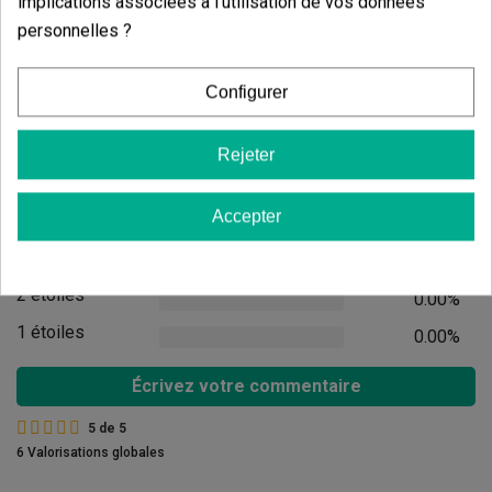
implications associées à l'utilisation de vos données
personnelles ?
Ajouter au panier
Configurer
Avis des clients
Rejeter
5 étoiles
100.00%
Accepter
4 étoiles
0.00%
3 étoiles
0.00%
2 étoiles
0.00%
1 étoiles
0.00%
Écrivez votre commentaire
5
de
5
6 Valorisations globales