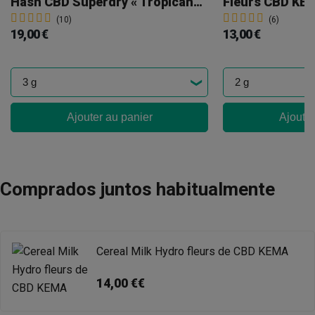
Hash CBD Superdry « Tropicana Cookies » KEMA
Fleurs CBD KEM
(10)
(6)
19,00 €
13,00 €
Ajouter au panier
Ajouter
Comprados juntos habitualmente
Cereal Milk Hydro fleurs de CBD KEMA
14,00 €€