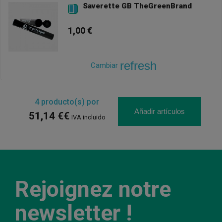
Saverette GB TheGreenBrand

1,00 €
refresh
Cambiar
4
producto(s) por
Añadir artículos
51,14 €€
IVA incluido
Rejoignez notre
newsletter !