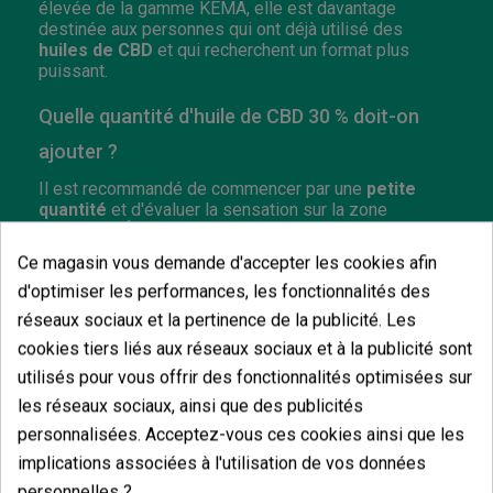
élevée de la gamme KEMA, elle est davantage
destinée aux personnes qui ont déjà utilisé des
huiles de CBD
et qui recherchent un format plus
puissant.
Quelle quantité d'huile de CBD 30 % doit-on
ajouter ?
Il est recommandé de commencer par une
petite
quantité
et d'évaluer la sensation sur la zone
appliquée. Étant une huile très concentrée, il n'est pas
nécessaire d'utiliser beaucoup de produit à chaque
Ce magasin vous demande d'accepter les cookies afin
application.
d'optimiser les performances, les fonctionnalités des
Peut-on combiner l'huile de CBD 30 % avec
réseaux sociaux et la pertinence de la publicité. Les
cookies tiers liés aux réseaux sociaux et à la publicité sont
d'autres produits corporels ?
utilisés pour vous offrir des fonctionnalités optimisées sur
Oui, elle peut être intégrée dans une routine
les réseaux sociaux, ainsi que des publicités
corporelle avec des
crèmes ou des baumes
, bien
qu'il soit conseillé de l'appliquer sur une peau propre
personnalisées. Acceptez-vous ces cookies ainsi que les
et d'attendre qu'elle soit absorbée avant d'utiliser
implications associées à l'utilisation de vos données
d'autres produits par-dessus.
personnelles ?