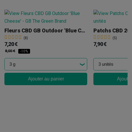
Fleurs CBD GB Outdoor 'Blue Cheese'
Patchs CBD 20
(8)
(5)
7,20 €
7,90 €
8,00 €
-10%
Ajouter au panier
Ajouter