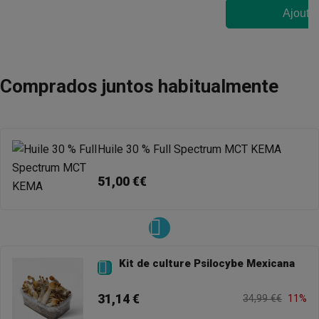
Ajouter
Comprados juntos habitualmente
Huile 30 % Full Spectrum MCT KEMA
51,00 €€
Kit de culture Psilocybe Mexicana

31,14 €
34,99 €€
11%