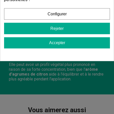
Où doit-on conserver l'huile 30 % Full
Spectrum MCT KEMA ?
Configurer
Elle doit être conservée bien fermée, dans un endroit
frais, sec et à l'abri de la lumière directe
. Cela
Rejeter
aide à mieux maintenir sa texture, son arôme et sa
stabilité.
Accepter
L'huile de CBD 30 % a-t-elle un arôme plus
intense que d'autres pourcentages ?
Elle peut avoir un profil végétal plus prononcé en
raison de sa forte concentration, bien que l'
arôme
d'agrumes de citron
aide à l'équilibrer et à le rendre
plus agréable pendant l'application.
Vous aimerez aussi