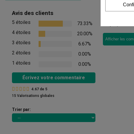
Conf
Commenta
Avis des clients
5 étoiles
73.33%
Il n'y a pas d'
4 étoiles
20.00%
Afficher les com
3 étoiles
6.67%
2 étoiles
0.00%
1 étoiles
0.00%
Écrivez votre commentaire
4.67
de
5
15 Valorisations globales
Trier par: