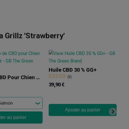
 Grillz 'Strawberry'
Hu
Huile CBD 30 % GG+
24
Huile De CBD Pour Chien Gorilla Grillz
(5)
39,90 €
Ajouter au panier
ter au panier