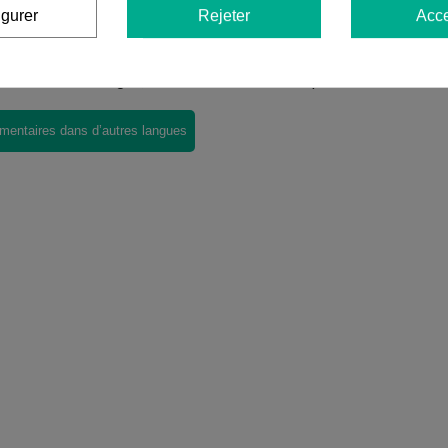
igurer
Rejeter
Acce
ires sur
Gorilla Vape CBD 75 % Gorilla Gri
avis dans votre langue, vérifiez-les tous en cliquant sur « avis dan
mentaires dans d’autres langues