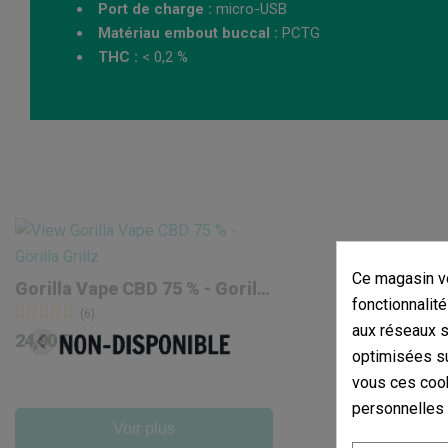
Port de charge :
micro-USB
Matériau embout buccal :
PCTG
THC :
< 0,2 %
Ce magasin vo
Gorilla Vape CBD 75 % - Gorilla Grillz
fonctionnalité
(6)
aux réseaux so
24,90 €
optimisées su
vous ces cook
personnelles
Voir plus