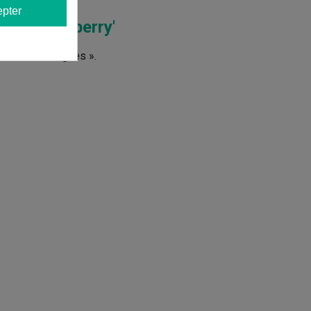
pter
llz 'Strawberry'
s d'autres langues ».