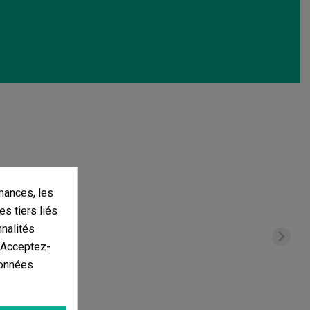
mances, les
es tiers liés
nnalités
. Acceptez-
données