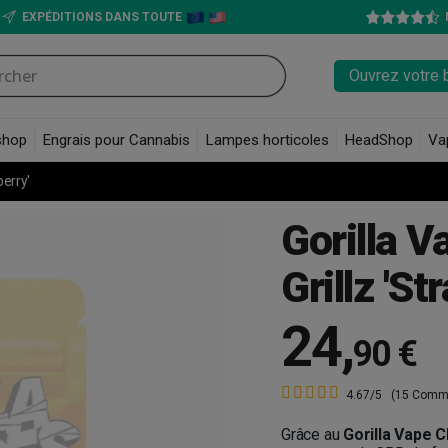
EXPÉDITIONS DANS TOUTE
Ouvrez votre 
shop
Engrais pour Cannabis
Lampes horticoles
HeadShop
Va
berry'
Gorilla V
Grillz 'St
24
,
90 €
4.67/5
(15 Comm
Grâce au
Gorilla Vape 