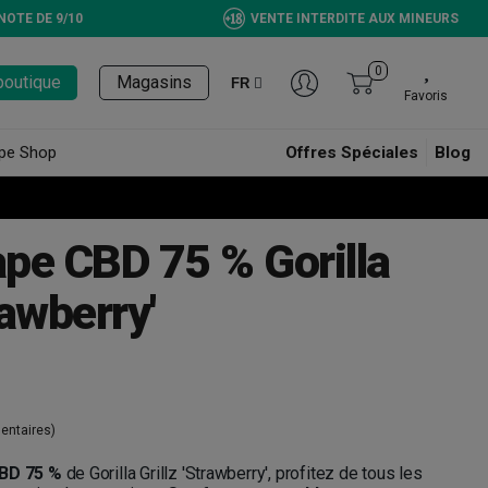
NOTE DE 9/10
VENTE INTERDITE AUX MINEURS
0
boutique
Magasins
FR
Favoris
pe Shop
Offres Spéciales
Blog
ape CBD 75 % Gorilla
rawberry'
entaires)
CBD 75 %
de Gorilla Grillz 'Strawberry', profitez de tous les