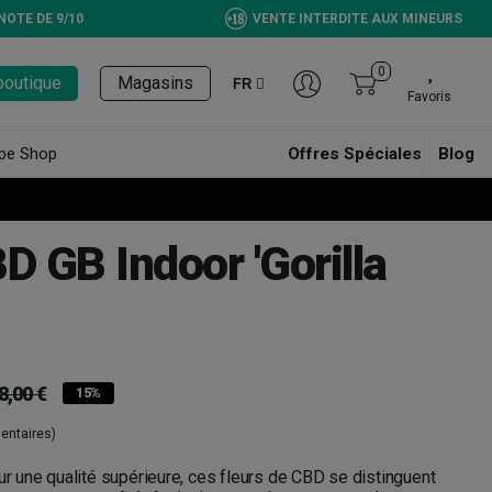
NOTE DE 9/10
VENTE INTERDITE AUX MINEURS
0
boutique
Magasins
FR
Favoris
pe Shop
Offres Spéciales
Blog
D GB Indoor 'Gorilla
8,00 €
15%
entaires)
our une qualité supérieure, ces fleurs de CBD se distinguent