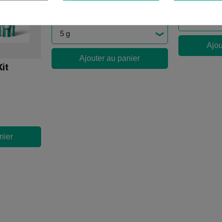
25,56 €
(4)
25,56 €
Ajou
Ajouter au panier
it
nier