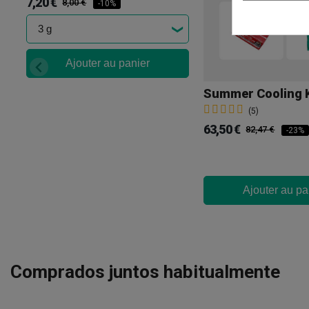
7,20 €
8,00 €
-10%
Ajouter au panier
Summer Cooling K
(5)
63,50 €
82,47 €
-23%
Ajouter au pa
Comprados juntos habitualmente