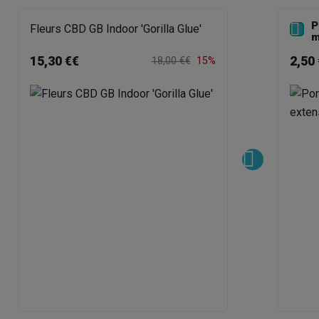
P

Fleurs CBD GB Indoor 'Gorilla Glue'
m
15,30 €€
2,50 
18,00 €€
15%