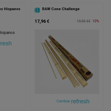
es Hispanos
RAW Cone Challenge

17,96 €
19,95 €€
10%
fresh
refresh
Cambiar