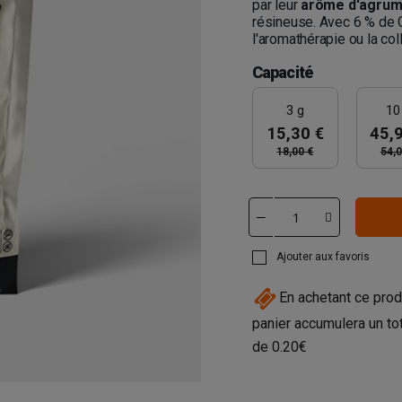
par leur
arôme d'agrume
résineuse. Avec 6 % de 
l'aromathérapie ou la col
Capacité
3 g
10
15,30 €
45,
18,00 €
54,0
Ajouter aux favoris
En achetant ce prod
panier accumulera un to
de
0.20€