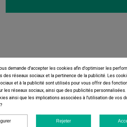
us demande d'accepter les cookies afin d'optimiser les perfor
s des réseaux sociaux et la pertinence de la publicité. Les cooki
même catégorie Fleurs CBD GB Indoor '
ciaux et à la publicité sont utilisés pour vous offrir des fonctio
r les réseaux sociaux, ainsi que des publicités personnalisées
ies ainsi que les implications associées à l'utilisation de vos 
 ?
Fleurs De CBD Marley Kush Cocori Kush
(4)
igurer
Rejeter
Acce