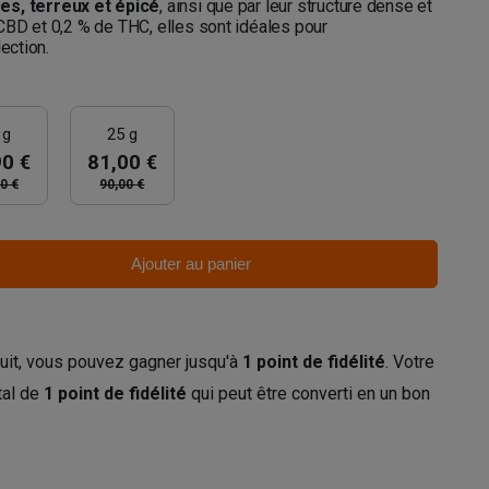
s, terreux et épicé
, ainsi que par leur structure dense et
CBD et 0,2 % de THC, elles sont idéales pour
lection.
 g
25 g
90 €
81,00 €
0 €
90,00 €
Ajouter au panier
uit, vous pouvez gagner jusqu'à
1
point de fidélité
. Votre
tal de
1
point de fidélité
qui peut être converti en un bon