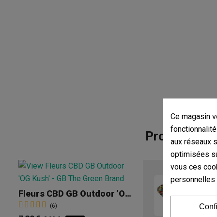
Ce magasin vo
fonctionnalité
Produits de 
aux réseaux so
optimisées su
vous ces cook
personnelles
Fleurs CBD GB Outdoor 'OG Kush'
(6)
Conf