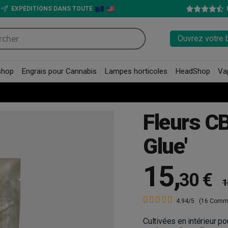
EXPÉDITIONS DANS TOUTE
Ouvrez votre 
shop
Engrais pour Cannabis
Lampes horticoles
HeadShop
Va
Fleurs CB
Glue'
15
,
30 €
1
4.94/5
(16 Comm
Cultivées en intérieur p