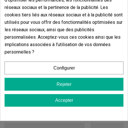
Oui. Bien que le produit se distingue par l'inclusion de
réseaux sociaux et la pertinence de la publicité. Les
grosses têtes et une bonne présentation visuelle, il
cookies tiers liés aux réseaux sociaux et à la publicité sont
peut y avoir de petites différences naturelles de
utilisés pour vous offrir des fonctionnalités optimisées sur
taille, de forme ou de structure entre les fleurs.
les réseaux sociaux, ainsi que des publicités
Peut-il y avoir de légères variations de couleur
personnalisées. Acceptez-vous ces cookies ainsi que les
entre les fleurs ?
implications associées à l'utilisation de vos données
personnelles ?
Oui. S'agissant d'une fleur naturelle, de légères
différences de couleur, de densité ou d'aspect
Configurer
peuvent apparaître entre les lots sans que cela
signifie nécessairement une perte de qualité.
Rejeter
Accepter
Vous aimerez aussi