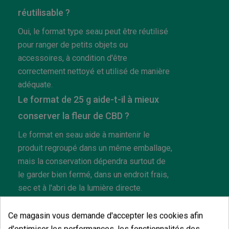
réutilisable ?
Oui, le format type seau peut être réutilisé
pour ranger de petits objets ou
accessoires, à condition d'être
correctement nettoyé et utilisé de manière
adéquate.
Le format de 25 g aide-t-il à mieux
conserver la fleur de CBD ?
Le format en seau aide à maintenir le
produit regroupé dans un même emballage,
mais la conservation dépendra surtout de
le garder bien fermé, dans un endroit frais,
sec et à l'abri de la lumière directe.
Est-il normal que les fleurs aient des tailles
Ce magasin vous demande d'accepter les cookies afin
différentes à l'intérieur du seau ?
d'optimiser les performances, les fonctionnalités des