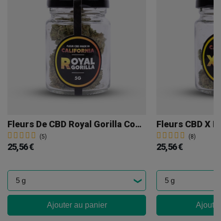
Fleurs De CBD Royal Gorilla Cocori Kush
Fleurs CBD X H
(5)
(8)
25,56 €
25,56 €
Ajouter au panier
Ajouter