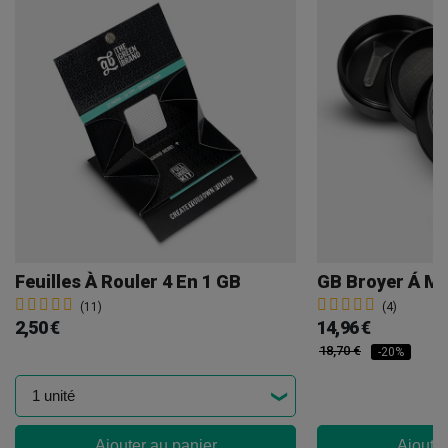
Feuilles À Rouler 4 En 1 GB
(11)
(4)
2,50 €
14,96 €
18,70 €
-20%
Ajouter au panier
Ajouter