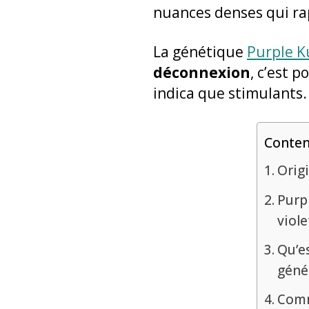
nuances denses qui rapp
La génétique
Purple K
déconnexion
, c’est 
indica que stimulants.
Conte
Origi
Purp
viole
Qu’es
géné
Comme