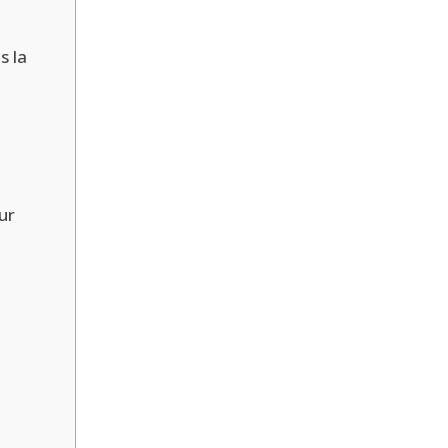
s la
ur