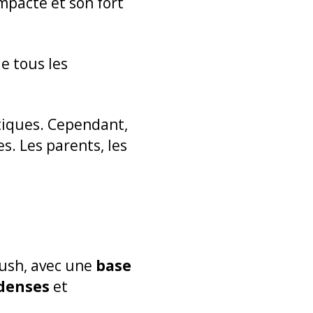
mpacte et son fort
e tous les
stiques. Cependant,
. Les parents, les
Kush, avec une
base
 denses
et