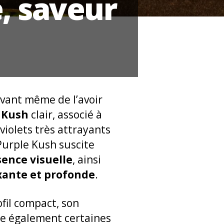
, saveur
avant même de l’avoir
d
Kush
clair, associé à
violets très attrayants
 Purple Kush suscite
ence visuelle
, ainsi
axante et profonde
.
fil compact, son
nte également certaines