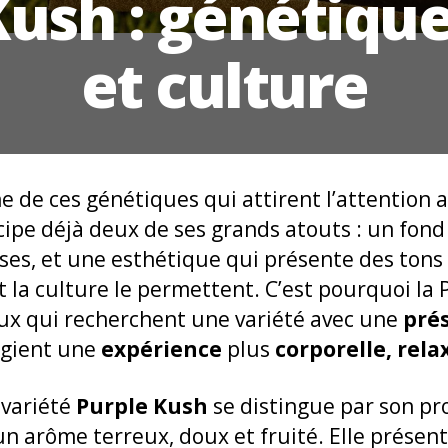
Kush : génétique
et culture
ne de ces génétiques qui attirent l’attention 
ipe déjà deux de ses grands atouts : un fon
nses, et une esthétique qui présente des tons 
t la culture le permettent. C’est pourquoi la
eux qui recherchent une variété avec une
prés
égient une
expérience
plus
corporelle, rel
 variété
Purple Kush
se distingue par son pro
un arôme terreux, doux et fruité. Elle prése