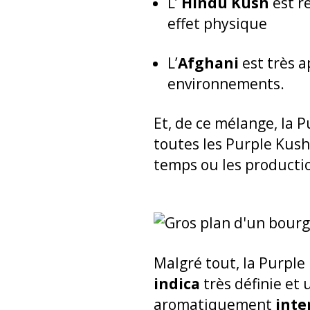
L’
Hindu Kush
est r
effet physique
L’
Afghani
est très a
environnements.
Et, de ce mélange, la 
toutes les Purple Kus
temps ou les productio
Malgré tout, la Purple
indica
très définie et 
aromatiquement
inte