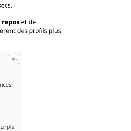
secs.
e
repos
et de
èrent des profils plus
ances
Purple