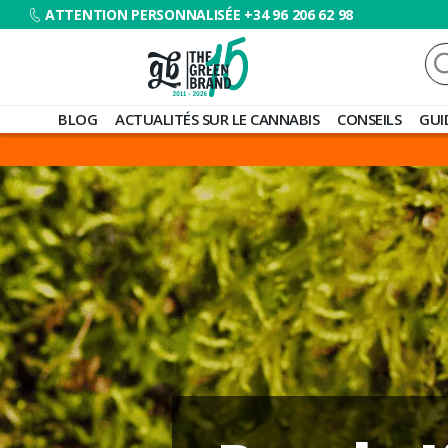
ATTENTION PERSONNALISÉE +34 96 206 62 98
Re
Blog
BLOG
ACTUALITÉS SUR LE CANNABIS
CONSEILS
GUI
de
Grow
Barato