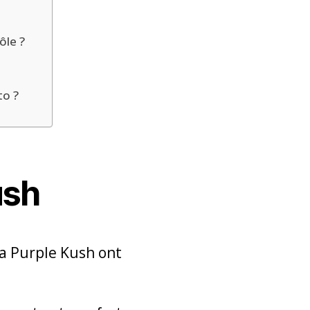
ôle ?
to ?
ush
la Purple Kush ont